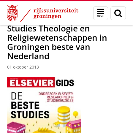
Skip
Skip
Over ons
Actueel
Nieuws
Nieuwsberichten
Menu
Zoek
to
to
en
Content
Navigation
zoeken
Studies Theologie en
Religiewetenschappen in
Groningen beste van
Nederland
01 oktober 2013