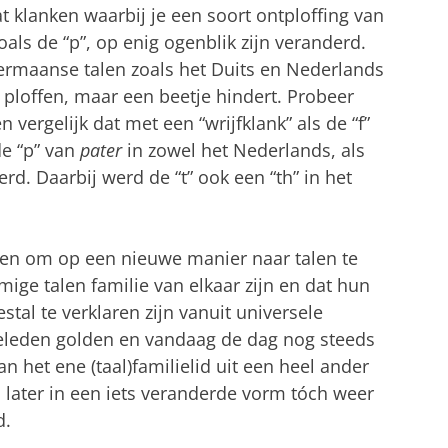
at klanken waarbij je een soort ontploffing van
oals de “p”, op enig ogenblik zijn veranderd.
ermaanse talen zoals het Duits en Nederlands
t ploffen, maar een beetje hindert. Probeer
 vergelijk dat met een “wrijfklank” als de “f”
de “p” van
pater
in zowel het Nederlands, als
derd. Daarbij werd de “t” ook een “th” in het
len om op een nieuwe manier naar talen te
mige talen familie van elkaar zijn en dat hun
al te verklaren zijn vanuit universele
geleden golden en vandaag de dag nog steeds
n het ene (taal)familielid uit een heel ander
 later in een iets veranderde vorm tóch weer
d.