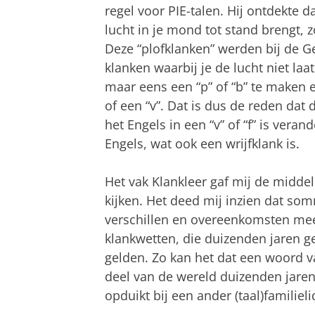
regel voor PIE-talen. Hij ontdekte d
lucht in je mond tot stand brengt, z
Deze “plofklanken” werden bij de G
klanken waarbij je de lucht niet laa
maar eens een “p” of “b” te maken en
of een “v”. Dat is dus de reden dat 
het Engels in een “v” of “f” is veran
Engels, wat ook een wrijfklank is.
Het vak Klankleer gaf mij de midde
kijken. Het deed mij inzien dat som
verschillen en overeenkomsten meest
klankwetten, die duizenden jaren 
gelden. Zo kan het dat een woord va
deel van de wereld duizenden jaren
opduikt bij een ander (taal)familieli