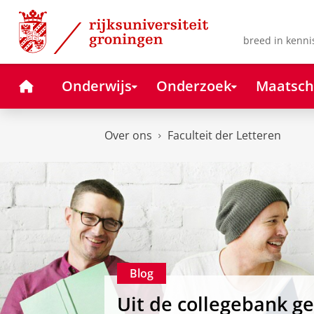
Skip
Skip
to
to
Content
Navigation
breed in kenni
Home
Onderwijs
Onderzoek
Maatsch
Over ons
Faculteit der Letteren
Blog
Uit de collegebank g