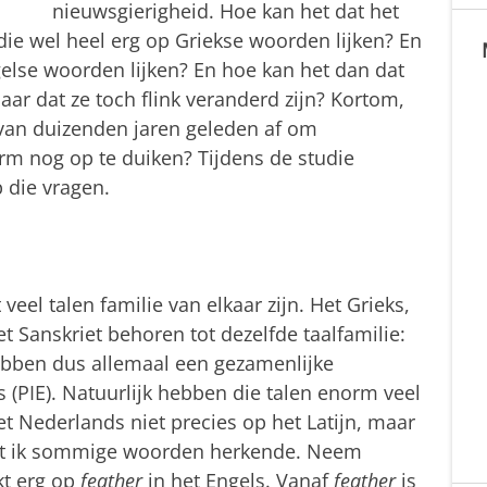
nieuwsgierigheid. Hoe kan het dat het
ie wel heel erg op Griekse woorden lijken? En
lse woorden lijken? En hoe kan het dan dat
aar dat ze toch flink veranderd zijn? Kortom,
 van duizenden jaren geleden af om
rm nog op te duiken? Tijdens de studie
 die vragen.
veel talen familie van elkaar zijn. Het Grieks,
et Sanskriet behoren tot dezelfde taalfamilie:
ebben dus allemaal een gezamenlijke
 (PIE). Natuurlijk hebben die talen enorm veel
t Nederlands niet precies op het Latijn, maar
dat ik sommige woorden herkende. Neem
jkt erg op
feather
in het Engels. Vanaf
feather
is