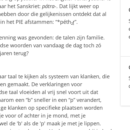
aar het Sanskriet:
pátra
-. Dat lijkt weer op
hebben door die gelijkenissen ontdekt dat al
n het PIE afstammen: “*péth₂r̥”.
enning was gevonden: de talen zijn familie.
ndse woorden van vandaag de dag toch zó
jaren terug?
ar taal te kijken als systeem van klanken, die
en gemaakt. De verklaringen voor
 taal vloeiden al vrij snel voort uit dat
rom een “b” sneller in een “p” verandert,
ge klanken op specifieke plaatsen worden
voor of achter in je mond, met je
wel de 'b' als de 'p' maak je met je lippen.