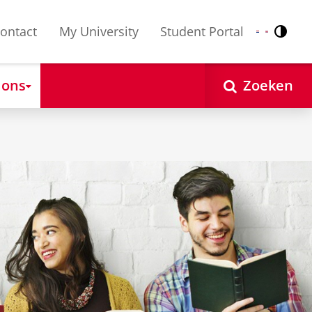
ontact
My University
Student Portal
Contr
Nederlands
English
 ons
Zoeken