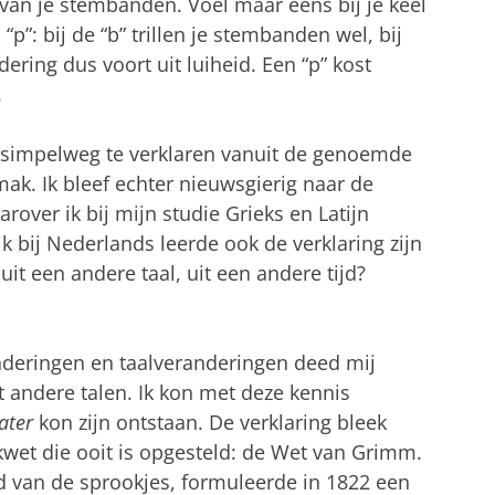
k van je stembanden. Voel maar eens bij je keel
“p”: bij de “b” trillen je stembanden wel, bij
dering dus voort uit luiheid. Een “p” kost
.
s simpelweg te verklaren vanuit de genoemde
ak. Ik bleef echter nieuwsgierig naar de
over ik bij mijn studie Grieks en Latijn
k bij Nederlands leerde ook de verklaring zijn
t een andere taal, uit een andere tijd?
nderingen en taalveranderingen deed mij
 andere talen. Ik kon met deze kennis
ater
kon zijn ontstaan. De verklaring bleek
wet die ooit is opgesteld: de Wet van Grimm.
d van de sprookjes, formuleerde in 1822 een