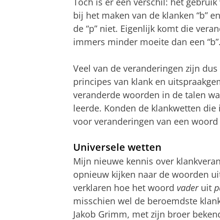
Toch is er een verschil: het gebrui
bij het maken van de klanken “b” en 
de “p” niet. Eigenlijk komt die veran
immers minder moeite dan een “b”
Veel van de veranderingen zijn du
principes van klank en uitspraakgem
veranderde woorden in de talen waar
leerde. Konden de klankwetten die i
voor veranderingen van een woord ui
Universele wetten
Mijn nieuwe kennis over klankvera
opnieuw kijken naar de woorden uit
verklaren hoe het woord
vader
uit
p
misschien wel de beroemdste klank
Jakob Grimm, met zijn broer beken