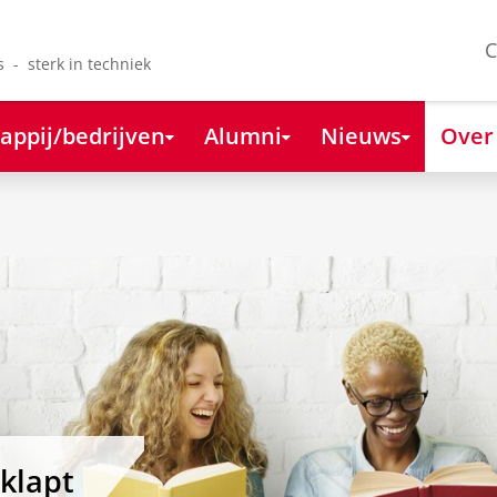
C
s - sterk in techniek
appij/bedrijven
Alumni
Nieuws
Over
eklapt