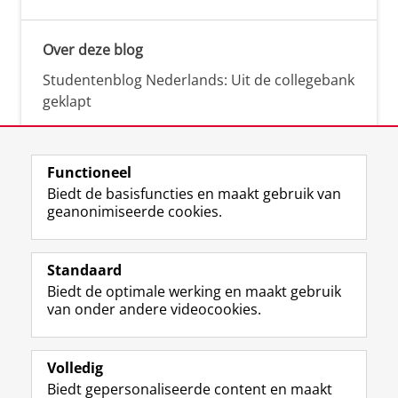
Over deze blog
Studentenblog Nederlands: Uit de collegebank
geklapt
Functioneel
Biedt de basisfuncties en maakt gebruik van
geanonimiseerde cookies.
F
L
R
I
Y
Volg de RUG
a
i
S
n
o
Standaard
c
n
S
s
u
Biedt de optimale werking en maakt gebruik
e
k
-
t
T
Studiekiezers
van onder andere videocookies.
b
e
f
a
u
Maatschappij/bedrijven
o
d
e
g
b
o
I
e
r
e
Alumni
k
n
d
a
-
Volledig
p
-
R
m
k
Biedt gepersonaliseerde content en maakt
Over ons