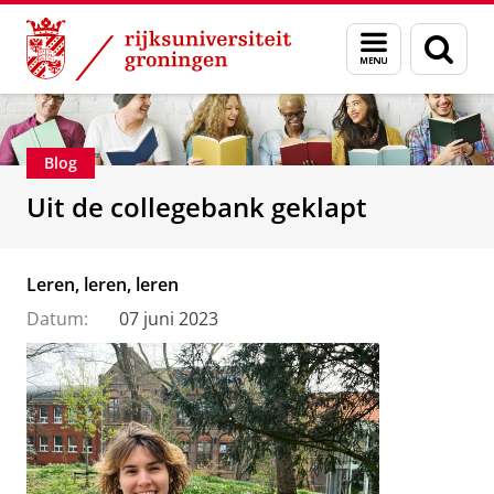
Skip
Skip
Over ons
Faculteit der Letteren
Menu
Zoek
to
to
en
Content
Navigation
zoeken
Blog
Uit de collegebank geklapt
Leren, leren, leren
Datum:
07 juni 2023