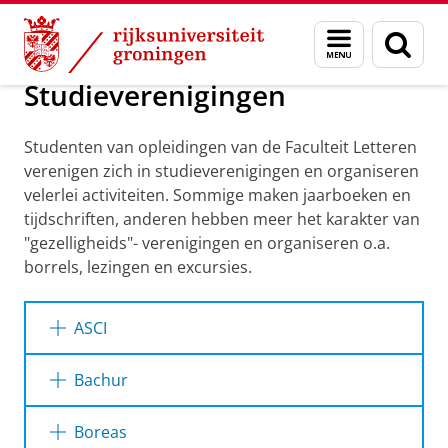
Skip
Skip
Studentenorganisaties en -vereniginge
Menu
Zoek
to
to
en
Content
Navigation
zoeken
Studieverenigingen
Studenten van opleidingen van de Faculteit Letteren
verenigen zich in studieverenigingen en organiseren
velerlei activiteiten. Sommige maken jaarboeken en
tijdschriften, anderen hebben meer het karakter van
"gezelligheids"- verenigingen en organiseren o.a.
borrels, lezingen en excursies.
ASCI
ASCI
is een studievereniging voor de
Bachur
studenten Informatiekunde van de
Rijksuniversiteit Groningen.
Bachur
is een studievereniging voor
Boreas
studenten Archeologie aan de Rijksuniversiteit