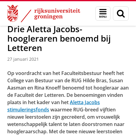
Skip
Skip
Over ons
Actueel
Menu
Zoek
to
to
en
Content
Navigation
zoeken
Drie Aletta Jacobs-
hoogleraren benoemd bij
Letteren
27 januari 2021
Op voordracht van het Faculteitsbestuur heeft het
College van Bestuur van de RUG Hilde Bras, Susan
Aasman en Rina Knoeff benoemd tot hoogleraar aan
de Faculteit der Letteren. De benoemingen vinden
plaats in het kader van het
Aletta Jacobs
stimuleringsfonds
waarmee RUG-breed vijftien
nieuwe leerstoelen zijn gecreëerd, om vrouwelijk
wetenschappelijk talent te laten doorstromen naar
hoogleraarschap. Met de twee nieuwe leerstoelen