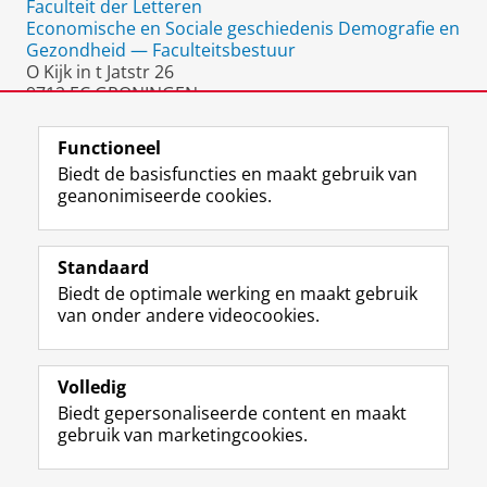
Faculteit der Letteren
Economische en Sociale geschiedenis Demografie en
Gezondheid — Faculteitsbestuur
O Kijk in t Jatstr 26
9712 EC GRONINGEN
Nederland
Functioneel
Biedt de basisfuncties en maakt gebruik van
geanonimiseerde cookies.
F
L
R
I
Y
Volg de RUG
a
i
S
n
o
Standaard
c
n
S
s
u
Biedt de optimale werking en maakt gebruik
e
k
-
t
T
Studiekiezers
van onder andere videocookies.
b
e
f
a
u
Maatschappij/bedrijven
o
d
e
g
b
o
I
e
r
e
Alumni
k
n
d
a
-
Volledig
p
-
R
m
k
Biedt gepersonaliseerde content en maakt
Over ons
a
p
i
-
a
gebruik van marketingcookies.
g
a
j
a
n
i
g
k
c
a