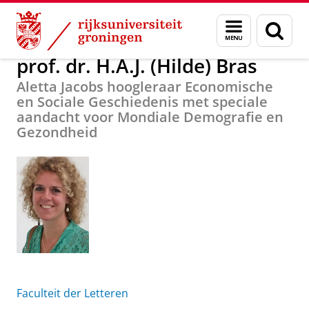
Skip
Skip
Over ons
prof. dr. H.A.J. (Hilde) Bras
Menu
Zoek
to
to
en
Content
Navigation
zoeken
prof. dr. H.A.J. (Hilde) Bras
Aletta Jacobs hoogleraar Economische
en Sociale Geschiedenis met speciale
aandacht voor Mondiale Demografie en
Gezondheid
Faculteit der Letteren