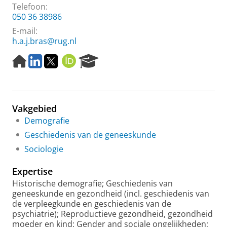
Telefoon:
050 36 38986
E-mail:
h.a.j.bras@rug.nl
H
L
T
O
R
o
i
w
R
e
m
n
i
C
s
e
k
t
I
e
p
e
t
D
a
Vakgebied
a
d
e
r
g
I
r
c
Demografie
e
n
h
Geschiedenis van de geneeskunde
P
Sociologie
o
r
Expertise
t
a
Historische demografie; Geschiedenis van
l
geneeskunde en gezondheid (incl. geschiedenis van
de verpleegkunde en geschiedenis van de
psychiatrie); Reproductieve gezondheid, gezondheid
moeder en kind; Gender and sociale ongelijkheden;