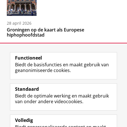
28 april 2026
Groningen op de kaart als Europese
hiphophoofdstad
Functioneel
Biedt de basisfuncties en maakt gebruik van
geanonimiseerde cookies.
F
L
R
I
Y
Volg de RUG
a
i
S
n
o
Standaard
c
n
S
s
u
Biedt de optimale werking en maakt gebruik
e
k
-
t
T
Studiekiezers
van onder andere videocookies.
b
e
f
a
u
Maatschappij/bedrijven
o
d
e
g
b
o
I
e
r
e
Alumni
k
n
d
a
-
Volledig
p
-
R
m
k