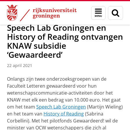
Skip
Skip
Over ons
Actueel
Menu
Zoek
to
to
en
Content
Navigation
zoeken
Speech Lab Groningen en
History of Reading ontvangen
KNAW subsidie
‘Gewaardeerd’
22 april 2021
Onlangs zijn twee onderzoeksgroepen van de
Faculteit Letteren gewaardeerd voor hun
wetenschapscommunicatie-activiteiten door het
KNAW met elk een bedrag van 10.000 euro. Het gaat
om het team
Speech Lab Groningen
(Martijn Wieling)
en het team van
History of Reading
(Sabrina
Corbellini). Met het pilotfonds Gewaardeerd! wil de
minister van OCW wetenschappers die zich al