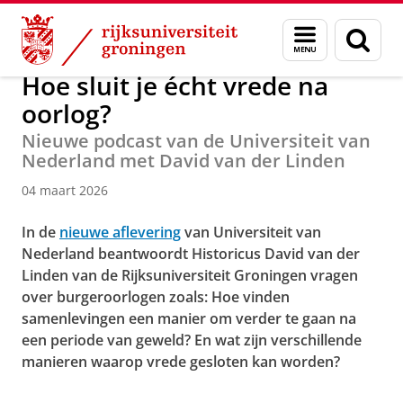
Skip
Skip
Over ons
Actueel
Nieuws
Menu
Zoek
to
to
en
Content
Navigation
zoeken
Hoe sluit je écht vrede na
oorlog?
Nieuwe podcast van de Universiteit van
Nederland met David van der Linden
04 maart 2026
In de
nieuwe aflevering
van Universiteit van
Nederland beantwoordt Historicus David van der
Linden van de Rijksuniversiteit Groningen vragen
over burgeroorlogen zoals: Hoe vinden
samenlevingen een manier om verder te gaan na
een periode van geweld? En wat zijn verschillende
manieren waarop vrede gesloten kan worden?
Hoe sluit je écht vrede na oorlog?
Pas uw cookie instellingen aan
om deze