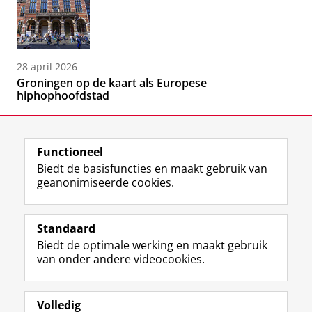
28 april 2026
Groningen op de kaart als Europese
hiphophoofdstad
Functioneel
Biedt de basisfuncties en maakt gebruik van
geanonimiseerde cookies.
F
L
R
I
Y
Volg de RUG
a
i
S
n
o
Standaard
c
n
S
s
u
Biedt de optimale werking en maakt gebruik
e
k
-
t
T
Studiekiezers
van onder andere videocookies.
b
e
f
a
u
Maatschappij/bedrijven
o
d
e
g
b
o
I
e
r
e
Alumni
k
n
d
a
-
Volledig