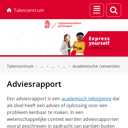
Menu
Zoek
Talencentrum
en
zoeken
Skip
Skip
to
to
Talencentrum
Academische conventies
Content
Navigation
Adviesrapport
Een adviesrapport is een
academisch tekstgenre
dat
als doel heeft een advies of oplossing voor een
probleem kenbaar te maken. In een
wetenschappelijke context worden adviesrapporten
vooral geschreven in opdracht van partijen buiten