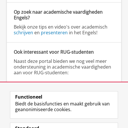
Op zoek naar academische vaardigheden
Kader: het probleem
Aanleiding en conte
Engels?
van het probleem, d
Bekijk onze tips en video's over academisch
centrale vraag en e
schrijven
en
presenteren
in het Engels!
beschrijving van de
randvoorwaarden v
mogelijke oplossing
Ook interessant voor RUG-studenten
Naast deze portal bieden we nog veel meer
Mogelijke oplossingen /
Geeft 1 of meer
ondersteuning in academische vaardigheden
aan voor RUG-studenten:
maatregelen
oplossingen weer e
weegt deze (tegen
▸
Gratis schrijfcoaching
bij het Schrijfcentrum
elkaar) af binnen de
▸
Scriptieschrijfdagen
bij het Schrijfcentrum
gestelde
▸
Cursussen en workshops
(academisch)
Functioneel
randvoorwaarden
schrijven bij het Talencentrum
Biedt de basisfuncties en maakt gebruik van
geanonimiseerde cookies.
Advies
Bevat het uiteindelij
advies en de