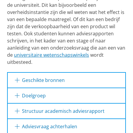
de universiteit. Dit kan bijvoorbeeld een
overheidsinstantie zijn die wil weten wat het effect is
van een bepaalde maatregel. Of dit kan een bedrijf
zijn dat de verkoopbaarheid van een product wil
testen. Ook studenten kunnen adviesrapporten
schrijven, in het kader van een stage of naar
aanleiding van een onderzoeksvraag die aan een van
de
universitaire wetenschapswinkels
wordt
uitbesteed.
Geschikte bronnen
De achtergrondinformatie van de
Doelgroep
opdrachtgever;
Lezers van adviesrapporten vormen in de
Gegevens van andere experts;
Structuur academisch adviesrapport
meeste gevallen een heterogene groep.
Resultaten van het verrichte onderzoek;
Doorgaans zijn dit de opdrachtgevers van het
In een adviesrapport staan het advies en de
Adviesvraag achterhalen
rapport en die zijn daarom vooral
onderbouwing centraal. Onderzoeksgegevens,
Geraadpleegde vakliteratuur;