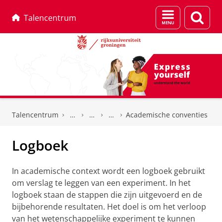
Menu
Zoek
Talencentrum
en
zoeken
Skip
Skip
to
to
Talencentrum
Academische conventies
Content
Navigation
Logboek
In academische context wordt een logboek gebruikt
om verslag te leggen van een experiment. In het
logboek staan de stappen die zijn uitgevoerd en de
bijbehorende resultaten. Het doel is om het verloop
van het wetenschappelijke experiment te kunnen