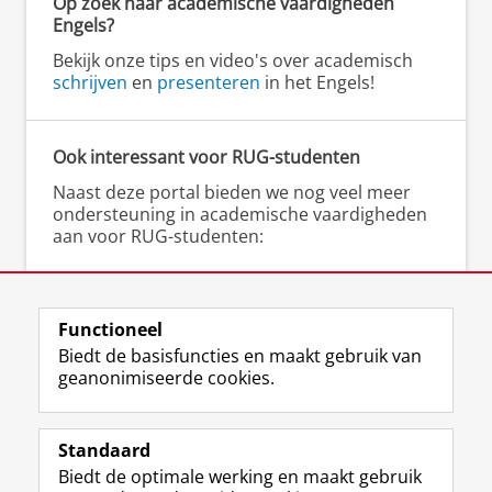
Op zoek naar academische vaardigheden
zijn als het digitaal is, hoe bestanden
practicumassistent.
Engels?
worden genoemd, hoe ze worden
Aantekeningen
Noteer bij iedere
uitgewerkt, met welke software versie dat
Bekijk onze tips en video's over academisch
aantekening:
gebeurt en wanneer back-ups worden
schrijven
en
presenteren
in het Engels!
gemaakt. Deze afspraken verschillen per
datum
discipline/afdeling.
titel van het
experiment
Ook interessant voor RUG-studenten
Vaak wordt er gewerkt met protocollen of
SOP's (standard of practice) en wordt het
literatuur waarin het
Naast deze portal bieden we nog veel meer
in een labjournal alleen aangegeven
experiment
ondersteuning in academische vaardigheden
wanneer er veranderingen worden
beschreven wordt
aan voor RUG-studenten:
aangebracht.
korte beschrijving van
het doel en de aanpak
▸
Gratis schrijfcoaching
bij het Schrijfcentrum
van het experiment
▸
Scriptieschrijfdagen
bij het Schrijfcentrum
▸
Cursussen en workshops
(academisch)
Functioneel
belangrijke literatuur,
schrijven bij het Talencentrum
adressen van websites
Biedt de basisfuncties en maakt gebruik van
e.d.
geanonimiseerde cookies.
Noteer daarna de
Standaard
F
I
L
Y
Volg ons op
waarnemingen. Noteer
Biedt de optimale werking en maakt gebruik
a
n
i
o