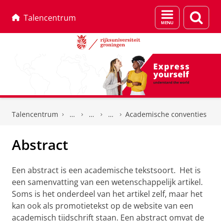
Menu
Zoek
Talencentrum
en
zoeken
Skip
Skip
to
to
Talencentrum
Academische conventies
Content
Navigation
Abstract
Een abstract is een academische tekstsoort. Het is
een samenvatting van een wetenschappelijk artikel.
Soms is het onderdeel van het artikel zelf, maar het
kan ook als promotietekst op de website van een
academisch tijdschrift staan. Een abstract omvat de