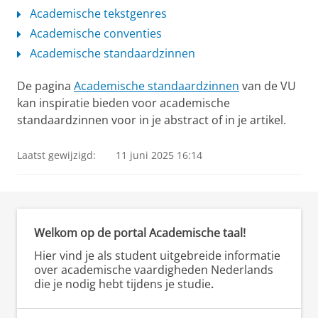
verbeteren. Dit artikel beantwoordt drie
Academische tekstgenres
onderzoeksvragen over dit
Academische conventies
formuleeronderwijs: Welke formuleerfouten
Academische standaardzinnen
staan op het programma in klas 3 en 4 havo/
vwo? In welke mate representeert deze lesstof
De pagina
Academische standaardzinnen
van de VU
de soorten fouten die leerlingen maken in
kan inspiratie bieden voor academische
eigen teksten? In welke mate komen de
standaardzinnen voor in je abstract of in je artikel.
schoolboeknormen overeen met die van
taalwetenschappelijke literatuur en
Laatst gewijzigd:
11 juni 2025 16:14
taaladviesboeken?
(Methode)
Op basis van
een analyse van de gangbare lespraktijk zijn
vijf formuleerfouten geselecteerd. Deze fouten
zijn vervolgens geïdentificeerd in 200
Welkom op de portal Academische taal!
leerlingteksten met behulp van een
analysemodel dat twee normen bevat: één
Hier vind je als student uitgebreide informatie
gereconstrueerd uit de schoolboeken en één
over academische vaardigheden Nederlands
die je nodig hebt tijdens je studie
.
gereconstrueerd uit taalwetenschappelijke
literatuur en taaladviesboeken.
(Resultaten)