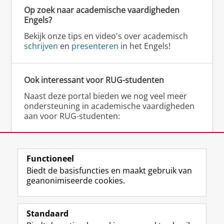
De analyseresultaten laten zien dat de
Op zoek naar academische vaardigheden
aangeboden lesstof maar beperkt
Engels?
overeenkomt met de fouten die leerlingen zelf
Bekijk onze tips en video's over academisch
maken; daarnaast zijn er grote
schrijven
en
presenteren
in het Engels!
frequentieverschillen tussen de onderzochte
fouten. Schoolboeknormen verschillen van de
normen uit de taalwetenschappelijke
Ook interessant voor RUG-studenten
literatuur en taaladviesboeken; de toepassing
Naast deze portal bieden we nog veel meer
van schoolboeknormen levert aanzienlijk
ondersteuning in academische vaardigheden
meer foutidentificaties op.
(Conclusie)
Onze
aan voor RUG-studenten:
conclusie is dat het onderwijs in correct
formuleren moet worden bijgesteld.
▸
Gratis schrijfcoaching
bij het Schrijfcentrum
(Aanbeveling)
De normen voor
▸
Scriptieschrijfdagen
bij het Schrijfcentrum
▸
Cursussen en workshops
(academisch)
formuleerfouten kunnen sterker worden
Functioneel
schrijven bij het Talencentrum
gefundeerd in de taalwetenschappelijke
Biedt de basisfuncties en maakt gebruik van
geanonimiseerde cookies.
normatieve onderzoeksliteratuur en de lesstof
kan zorgvuldiger worden afgestemd op fouten
die leerlingen maken, zodat de aansluiting
Standaard
F
I
L
Y
Volg ons op
tussen formuleeronderwijs en