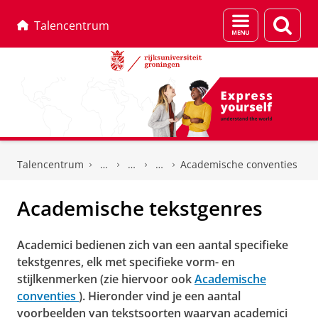
Menu
Zoek
Talencentrum
en
zoeken
Skip
Skip
to
to
Talencentrum
Academische conventies
Content
Navigation
Academische tekstgenres
Academici bedienen zich van een aantal specifieke
tekstgenres, elk met specifieke vorm- en
stijlkenmerken (zie hiervoor ook
Academische
conventies
). Hieronder vind je een aantal
voorbeelden van tekstsoorten waarvan academici