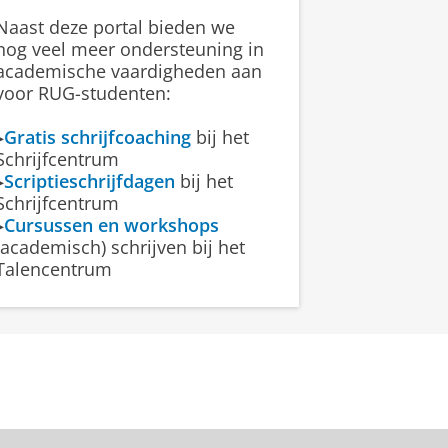
Naast deze portal bieden we
nog veel meer ondersteuning in
academische vaardigheden aan
ke tekst geen strikte structuur
voor RUG-studenten:
inder belangrijk dan in
p een minder formele manier
▸
Gratis schrijfcoaching
bij het
Schrijfcentrum
teksten is het niet toegestaan
▸
Scriptieschrijfdagen
bij het
en.
Schrijfcentrum
▸
Cursussen en workshops
(academisch) schrijven bij het
Talencentrum