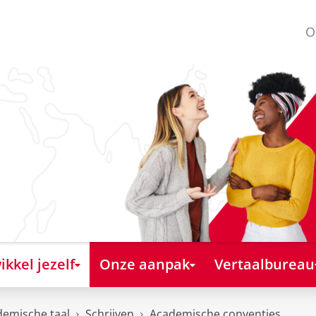
O
kkel jezelf
Onze aanpak
Vertaalbureau
emische taal
Schrijven
Academische conventies