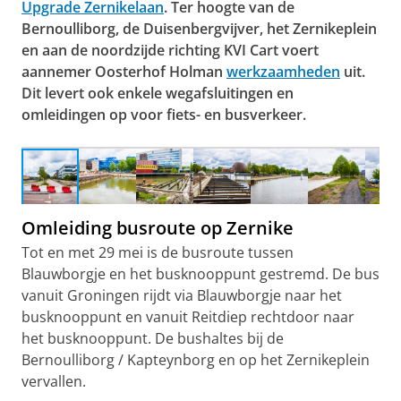
Upgrade Zernikelaan
. Ter hoogte van de
Bernoulliborg, de Duisenbergvijver, het Zernikeplein
en aan de noordzijde richting KVI Cart voert
aannemer Oosterhof Holman
werkzaamheden
uit.
Dit levert ook enkele wegafsluitingen en
omleidingen op voor fiets- en busverkeer.
Upgrade Zernikelaan | Kruising Blauwborgje &
Zernikelaan
Omleiding busroute op Zernike
Tot en met 29 mei is de busroute tussen
Blauwborgje en het busknooppunt gestremd. De bus
vanuit Groningen rijdt via Blauwborgje naar het
busknooppunt en vanuit Reitdiep rechtdoor naar
het busknooppunt. De bushaltes bij de
Bernoulliborg / Kapteynborg en op het Zernikeplein
vervallen.