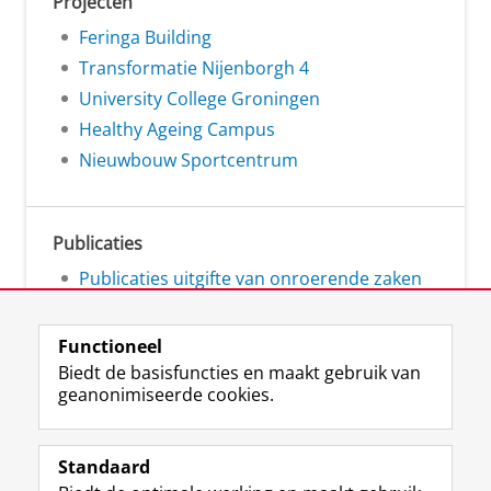
Projecten
Feringa Building
Transformatie Nijenborgh 4
University College Groningen
Healthy Ageing Campus
Nieuwbouw Sportcentrum
Publicaties
Publicaties uitgifte van onroerende zaken
Functioneel
Biedt de basisfuncties en maakt gebruik van
geanonimiseerde cookies.
L
Volg ons op
i
Standaard
n