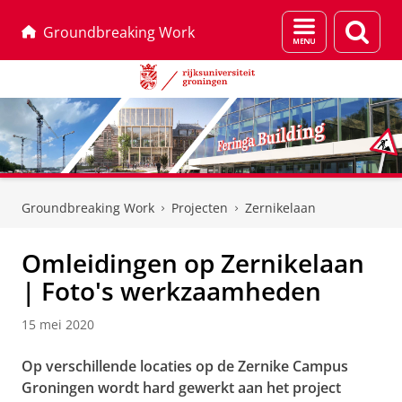
Menu
Zoek
Groundbreaking Work
en
zoeken
Skip
Skip
to
to
Groundbreaking Work
Projecten
Zernikelaan
Content
Navigation
Omleidingen op Zernikelaan
| Foto's werkzaamheden
15 mei 2020
Op verschillende locaties op de Zernike Campus
Groningen wordt hard gewerkt aan het project