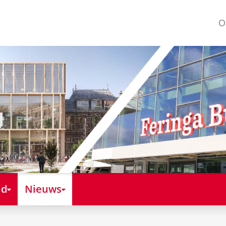
O
id
Nieuws