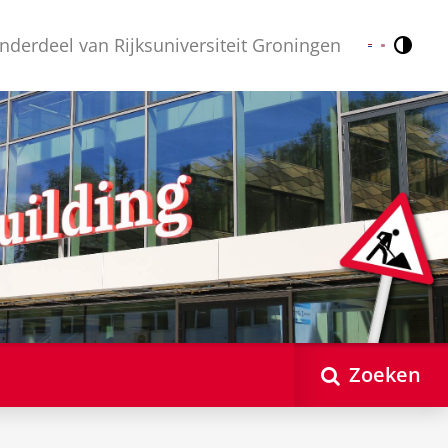
nderdeel van Rijksuniversiteit Groningen
Contr
Nederlands
English
Zoeken