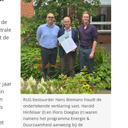
 de
trale
t de
 jaar
in
an
RUG bestuurder Hans Biemans houdt de
ks
ondertekende verklaring vast. Harold
Hinfelaar (l) en Floris Doeglas (r) waren
namens het programma Energie &
et
Duurzaamheid aanwezig bij de