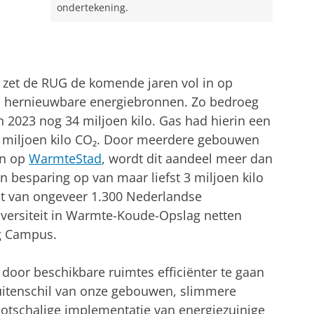
ondertekening.
 zet de RUG de komende jaren vol in op
 hernieuwbare energiebronnen. Zo bedroeg
n 2023 nog 34 miljoen kilo. Gas had hierin een
 miljoen kilo CO₂. Door meerdere gebouwen
en op
WarmteStad
, wordt dit aandeel meer dan
n besparing op van maar liefst 3 miljoen kilo
toot van ongeveer 1.300 Nederlandse
iversiteit in Warmte-Koude-Opslag netten
ng Campus.
door beschikbare ruimtes efficiënter te gaan
buitenschil van onze gebouwen, slimmere
tschalige implementatie van energiezuinige