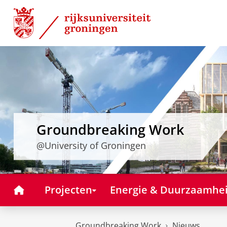
Skip
Skip
to
to
Content
Navigation
Groundbreaking Work
@University of Groningen
Home
Projecten
Energie & Duurzaamhe
Groundbreaking Work
Nieuws