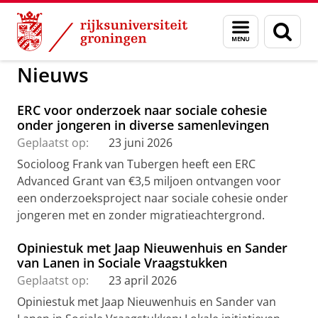
Skip
Skip
to
to
GMW
Onderzoek
Sociologie
Menu
Zoek
Content
Navigation
en
zoeken
Nieuws
ERC voor onderzoek naar sociale cohesie
onder jongeren in diverse samenlevingen
Geplaatst op:
23 juni 2026
Socioloog Frank van Tubergen heeft een ERC
Advanced Grant van €3,5 miljoen ontvangen voor
een onderzoeksproject naar sociale cohesie onder
jongeren met en zonder migratieachtergrond.
Opiniestuk met Jaap Nieuwenhuis en Sander
van Lanen in Sociale Vraagstukken
Geplaatst op:
23 april 2026
Opiniestuk met Jaap Nieuwenhuis en Sander van