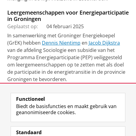
Leergemeenschappen voor Energieparticipatie
in Groningen
Geplaatst op:
04 februari 2025
In samenwerking met Groninger Energiekoepel
(GrEK) hebben
Dennis Nientimp
en
Jacob Dijkstra
van de afdeling Sociologie een subsidie van het
Programma Energieparticipatie (PEP) veiliggesteld
om leergemeenschappen op te zetten met als doel
de participatie in de energietransitie in de provincie
Groningen te bevorderen.
Functioneel
View this page in:
English
Biedt de basisfuncties en maakt gebruik van
geanonimiseerde cookies.
F
L
R
I
Y
Volg de RUG
a
i
S
n
o
Standaard
c
n
S
s
u