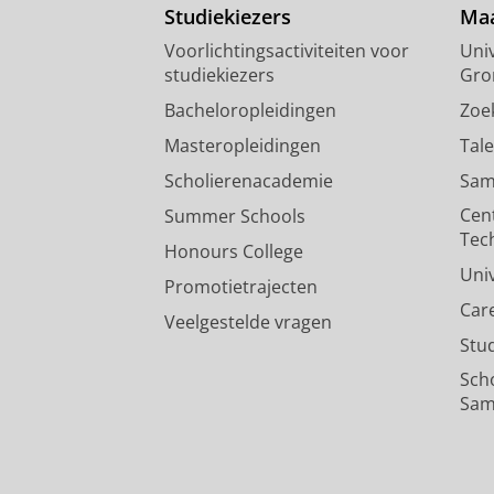
Studiekiezers
Maa
Voorlichtingsactiviteiten voor
Univ
studiekiezers
Gro
Bacheloropleidingen
Zoe
Masteropleidingen
Tal
Scholierenacademie
Sam
Cen
Summer Schools
Tec
Honours College
Uni
Promotietrajecten
Car
Veelgestelde vragen
Stu
Sch
Sam