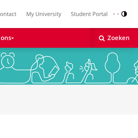
ontact
My University
Student Portal
Contr
Nederlands
English
 ons
Zoeken