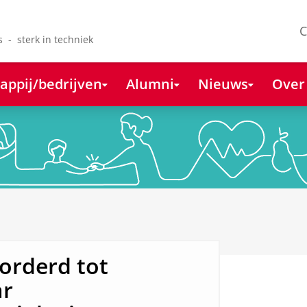
C
s - sterk in techniek
appij/bedrijven
Alumni
Nieuws
Over
vorderd tot
ar