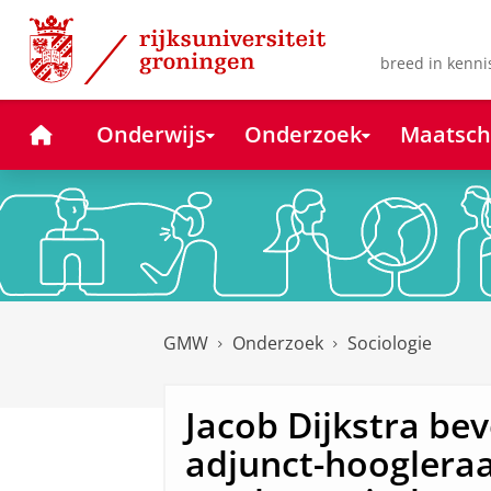
Skip
Skip
to
to
Content
Navigation
breed in kenni
Home
Onderwijs
Onderzoek
Maatsch
GMW
Onderzoek
Sociologie
Jacob Dijkstra be
adjunct-hooglera