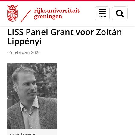
Skip
Skip
to
to
GMW
Onderzoek
Sociologie
Menu
Zoek
Content
Navigation
en
zoeken
LISS Panel Grant voor Zoltán
Lippényi
05 februari 2026
Zoltán Lippényi