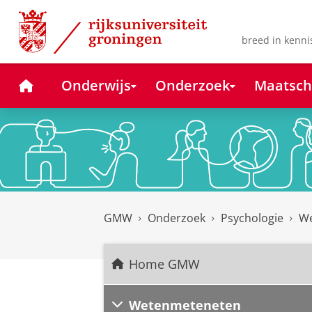
Skip
Skip
to
to
Content
Navigation
breed in kenni
Home
Onderwijs
Onderzoek
Maatsch
GMW
Onderzoek
Psychologie
We
Home GMW
Wetenmeteneten