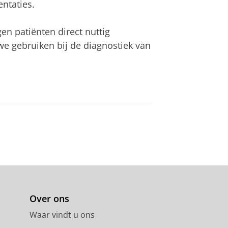
ntaties.
gen patiënten direct nuttig
we gebruiken bij de diagnostiek van
Over ons
Waar vindt u ons