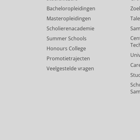
Bacheloropleidingen
Zoe
Masteropleidingen
Tal
Scholierenacademie
Sam
Cen
Summer Schools
Tec
Honours College
Uni
Promotietrajecten
Car
Veelgestelde vragen
Stu
Sch
Sam