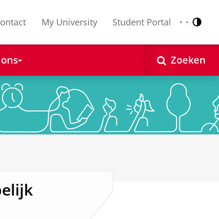
ontact
My University
Student Portal
Contr
Nederlands
English
 ons
Zoeken
elijk