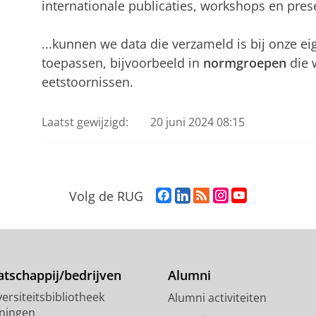
internationale publicaties, workshops en prese
...kunnen we data die verzameld is bij onze ei
toepassen, bijvoorbeeld in
normgroepen
die 
eetstoornissen.
Laatst gewijzigd:
20 juni 2024 08:15
F
L
R
I
Y
Volg de RUG
a
i
S
n
o
c
n
S
s
u
e
k
-
t
T
b
e
f
a
u
o
d
e
g
b
tschappij/bedrijven
Alumni
o
I
e
r
e
ersiteitsbibliotheek
Alumni activiteiten
k
n
d
a
-
ningen