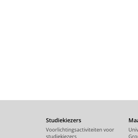
Studiekiezers
Maa
Voorlichtingsactiviteiten voor
Univ
studiekiezers
Gro