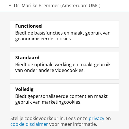
Dr. Marijke Bremmer (Amsterdam UMC)
Laatst gewijzigd:
27 januari 2025 08:41
Functioneel
Biedt de basisfuncties en maakt gebruik van
geanonimiseerde cookies.
F
L
R
I
Y
Volg de RUG
a
i
S
n
o
Standaard
c
n
S
s
u
Biedt de optimale werking en maakt gebruik
e
k
-
t
T
Studiekiezers
van onder andere videocookies.
b
e
f
a
u
Maatschappij/bedrijven
o
d
e
g
b
o
I
e
r
e
Alumni
k
n
d
a
-
Volledig
p
-
R
m
k
Biedt gepersonaliseerde content en maakt
Over ons
a
p
i
-
a
gebruik van marketingcookies.
g
a
j
a
n
i
g
k
c
a
Disclaimer & Copyright
Privacy
Cookies
n
i
s
c
a
Stel je cookievoorkeur in. Lees onze
privacy
en
Inloggen
a
n
u
o
l
cookie disclaimer
voor meer informatie.