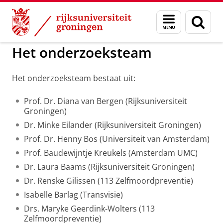
Skip
Skip
to
to
GMW
Trans jongeren onderzoek
Menu
Zoek
Content
Navigation
en
zoeken
Het onderzoeksteam
Het onderzoeksteam bestaat uit:
Prof. Dr. Diana van Bergen (Rijksuniversiteit
Groningen)
Dr. Minke Eilander (Rijksuniversiteit Groningen)
Prof. Dr. Henny Bos (Universiteit van Amsterdam)
Prof. Baudewijntje Kreukels (Amsterdam UMC)
Dr. Laura Baams (Rijksuniversiteit Groningen)
Dr. Renske Gilissen (113 Zelfmoordpreventie)
Isabelle Barlag (Transvisie)
Drs. Maryke Geerdink-Wolters (113
Zelfmoordpreventie)