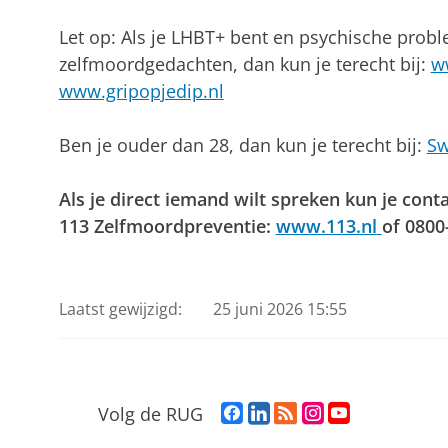
Let op: Als je LHBT+ bent en psychische prob
zelfmoordgedachten, dan kun je terecht bij:
w
www.gripopjedip.nl
Ben je ouder dan 28, dan kun je terecht bij:
Sw
Als je direct iemand wilt spreken kun je con
113 Zelfmoordpreventie:
www.113.nl
of 0800
Laatst gewijzigd:
25 juni 2026 15:55
F
L
R
I
Y
Volg de RUG
a
i
S
n
o