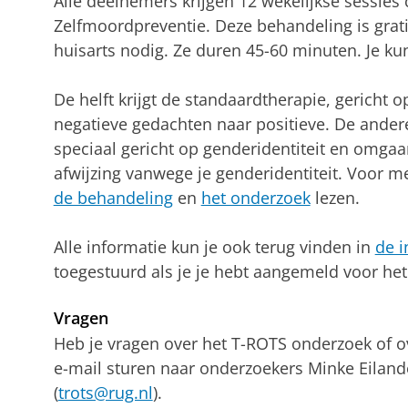
Alle deelnemers krijgen 12 wekelijkse sessies 
Zelfmoordpreventie. Deze behandeling is grati
huisarts nodig. Ze duren 45-60 minuten. Je kun
De helft krijgt de standaardtherapie, gericht
negatieve gedachten naar positieve. De andere
speciaal gericht op genderidentiteit en omgaan
afwijzing vanwege je genderidentiteit. Voor me
de behandeling
en
het onderzoek
lezen.
Alle informatie kun je ook terug vinden in
de i
toegestuurd als je je hebt aangemeld voor het
Vragen
Heb je vragen over het T-ROTS onderzoek of o
e-mail sturen naar onderzoekers Minke Eiland
(
trots@rug.nl
).