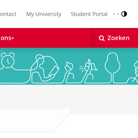
ontact
My University
Student Portal
Contr
Nederlands
English
 ons
Zoeken