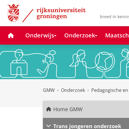
Skip
Skip
to
to
Content
Navigation
breed in kenni
Home
Onderwijs
Onderzoek
Maatsch
GMW
Onderzoek
Pedagogische en
Home GMW
Trans jongeren onderzoek