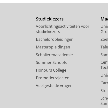
Studiekiezers
Maa
Voorlichtingsactiviteiten voor
Univ
studiekiezers
Gro
Bacheloropleidingen
Zoe
Masteropleidingen
Tal
Scholierenacademie
Sam
Cen
Summer Schools
Tec
Honours College
Uni
Promotietrajecten
Car
Veelgestelde vragen
Stu
Sch
Sam