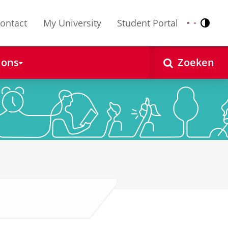
ontact
My University
Student Portal
Contr
Nederlands
English
 ons
Zoeken