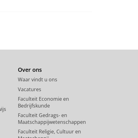
Over ons
Waar vindt u ons
Vacatures
Faculteit Economie en
Bedrijfskunde
ijs
Faculteit Gedrags- en
Maatschappijwetenschappen
Faculteit Religie, Cultuur en