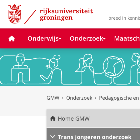
Skip
Skip
to
to
Content
Navigation
breed in kenni
Home
Onderwijs
Onderzoek
Maatsch
GMW
Onderzoek
Pedagogische en
Home GMW
Trans jongeren onderzoek