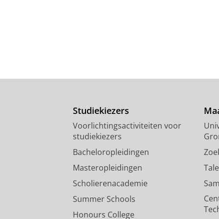
Studiekiezers
Maa
Voorlichtingsactiviteiten voor
Univ
studiekiezers
Gro
Bacheloropleidingen
Zoe
Masteropleidingen
Tal
Scholierenacademie
Sam
Cen
Summer Schools
Tec
Honours College