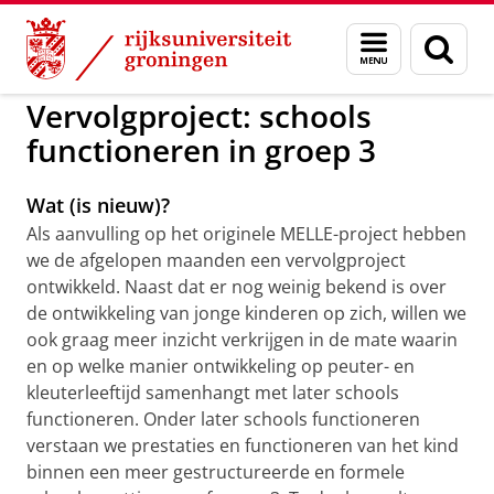
Skip
Skip
to
to
GMW
Melle
Menu
Zoek
Content
Navigation
en
zoeken
Vervolgproject: schools
functioneren in groep 3
Wat (is nieuw)?
Als aanvulling op het originele MELLE-project hebben
we de afgelopen maanden een vervolgproject
ontwikkeld. Naast dat er nog weinig bekend is over
de ontwikkeling van jonge kinderen op zich, willen we
ook graag meer inzicht verkrijgen in de mate waarin
en op welke manier ontwikkeling op peuter- en
kleuterleeftijd samenhangt met later schools
functioneren. Onder later schools functioneren
verstaan we prestaties en functioneren van het kind
binnen een meer gestructureerde en formele