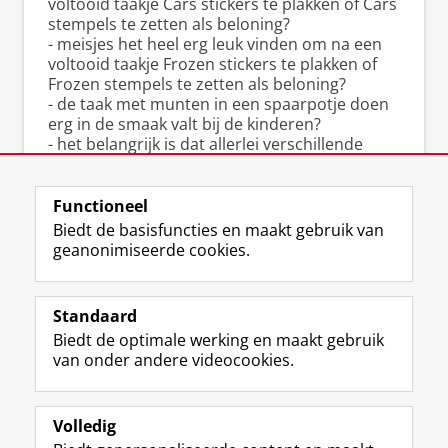
voltooid taakje Cars stickers te plakken of Cars
stempels te zetten als beloning?
- meisjes het heel erg leuk vinden om na een
voltooid taakje Frozen stickers te plakken of
Frozen stempels te zetten als beloning?
- de taak met munten in een spaarpotje doen
erg in de smaak valt bij de kinderen?
- het belangrijk is dat allerlei verschillende
kinderen deelnemen aan dit onderzoek: elke
deelname telt, dus ook die van u en uw kind!
Functioneel
Biedt de basisfuncties en maakt gebruik van
geanonimiseerde cookies.
F
L
R
I
Y
Volg de RUG
a
i
S
n
o
Standaard
c
n
S
s
u
Biedt de optimale werking en maakt gebruik
e
k
-
t
T
Studiekiezers
van onder andere videocookies.
b
e
f
a
u
Maatschappij/bedrijven
o
d
e
g
b
o
I
e
r
e
Alumni
k
n
d
a
-
Volledig
p
-
R
m
k