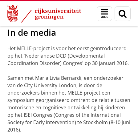
Skip
Skip
to
to
GMW
Melle
Menu
Zoek
Content
Navigation
en
zoeken
In de media
Het MELLE-project is voor het eerst geïntroduceerd
op het 'Nederlandse DCD (Developmental
Coordination Disorder) Congres' op 30 januari 2016.
Samen met Maria Livia Bernardi, een onderzoeker
van de City University London, is door de
onderzoekers binnen het MELLE-project een
symposium georganiseerd omtrent de relatie tussen
motorische en cognitieve ontwikkeling bij kinderen
op het ISEI Congres (Congres of the International
Society for Early Intervention) te Stockholm (8-10 juni
2016).