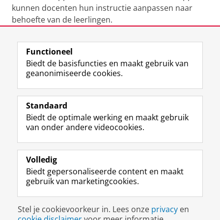
kunnen docenten hun instructie aanpassen naar
behoefte van de leerlingen.
Laatst gewijzigd:
20 juni 2024 08:05
Functioneel
Biedt de basisfuncties en maakt gebruik van
geanonimiseerde cookies.
F
L
R
I
Y
Volg de RUG
a
i
S
n
o
Standaard
c
n
S
s
u
Biedt de optimale werking en maakt gebruik
e
k
-
t
T
Studiekiezers
van onder andere videocookies.
b
e
f
a
u
Maatschappij/bedrijven
o
d
e
g
b
o
I
e
r
e
Alumni
k
n
d
a
-
Volledig
p
-
R
m
k
Biedt gepersonaliseerde content en maakt
Over ons
a
p
i
-
a
gebruik van marketingcookies.
g
a
j
a
n
i
g
k
c
a
Disclaimer & Copyright
Privacy
Cookies
n
i
s
c
a
Stel je cookievoorkeur in. Lees onze
privacy
en
Inloggen
a
n
u
o
l
cookie disclaimer
voor meer informatie.