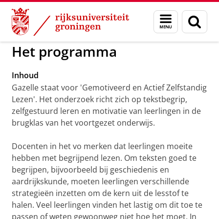
Skip
Skip
to
to
GMW
Gazelle
Menu
Zoek
Content
Navigation
en
zoeken
Het programma
Inhoud
Gazelle staat voor 'Gemotiveerd en Actief Zelfstandig
Lezen'. Het onderzoek richt zich op tekstbegrip,
zelfgestuurd leren en motivatie van leerlingen in de
brugklas van het voortgezet onderwijs.
Docenten in het vo merken dat leerlingen moeite
hebben met begrijpend lezen. Om teksten goed te
begrijpen, bijvoorbeeld bij geschiedenis en
aardrijkskunde, moeten leerlingen verschillende
strategieën inzetten om de kern uit de lesstof te
halen. Veel leerlingen vinden het lastig om dit toe te
passen of weten gewoonweg niet hoe het moet. In