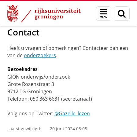
Skip
Skip
to
to
GMW
Gazelle
Menu
Zoek
Content
Navigation
en
zoeken
Contact
Heeft u vragen of opmerkingen? Contacteer dan een
van de
onderzoekers
.
Bezoekadres
GION onderwijs/onderzoek
Grote Rozenstraat 3
9712 TG Groningen
Telefoon: 050 363 6631 (secretariaat)
Volg ons op Twitter:
@Gazelle_lezen
Laatst gewijzigd:
20 juni 2024 08:05