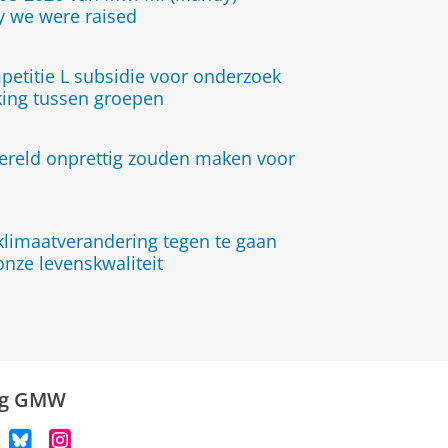
y we were raised
titie L subsidie voor onderzoek
ing tussen groepen
ereld onprettig zouden maken voor
klimaatverandering tegen te gaan
nze levenskwaliteit
lg GMW