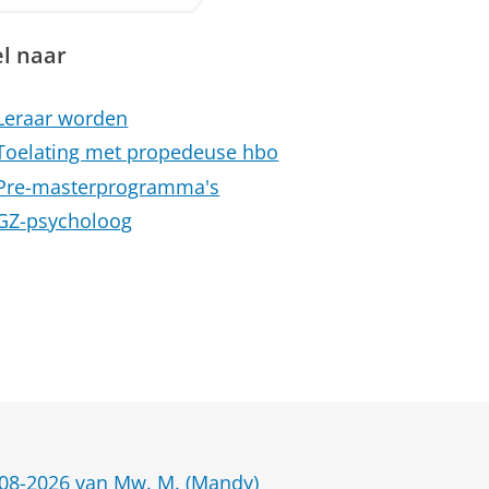
l naar
Leraar worden
Toelating met propedeuse hbo
Pre-masterprogramma's
GZ-psycholoog
08-2026 van Mw. M. (Mandy)