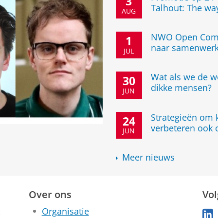
3
Talhout: The wa
AUG
NWO Open Compe
1
naar samenwerk
JUL
Wat als we de w
30
dikke mensen?
JUN
Strategieën om 
24
verbeteren ook o
JUN
Meer nieuws
Over ons
Vo
Organisatie