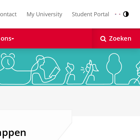
ontact
My University
Student Portal
Contr
Nederlands
English
 ons
Zoeken
appen