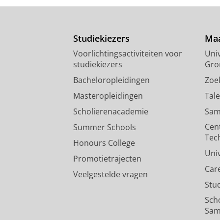
Studiekiezers
Maa
Voorlichtingsactiviteiten voor
Univ
studiekiezers
Gro
Bacheloropleidingen
Zoe
Masteropleidingen
Tal
Scholierenacademie
Sam
Cen
Summer Schools
Tec
Honours College
Uni
Promotietrajecten
Car
Veelgestelde vragen
Stu
Sch
Sam