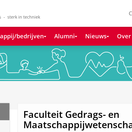
C
s - sterk in techniek
appij/bedrijven
Alumni
Nieuws
Over
Faculteit Gedrags- en
Maatschappijwetensch