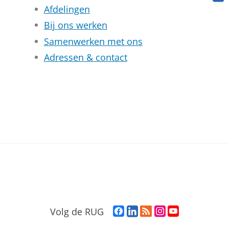
Afdelingen
Bij ons werken
Samenwerken met ons
Adressen & contact
F
L
R
I
Y
Volg de RUG
a
i
S
n
o