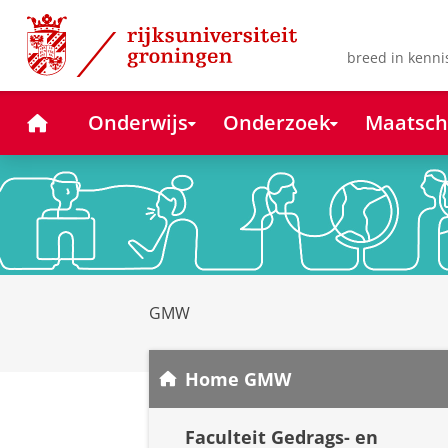
Skip
Skip
to
to
Content
Navigation
breed in kenni
Home
Onderwijs
Onderzoek
Maatsch
GMW
Home GMW
Faculteit Gedrags- en