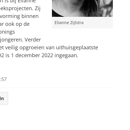
 is bij Elianne
eksprojecten. Zij
itvorming binnen
Elianne Zijlstra
ar ook op de
onings
jongeren. Verder
t veilig opgroeien van uithuisgeplaatste
D2 is 1 december 2022 ingegaan.
:57
In