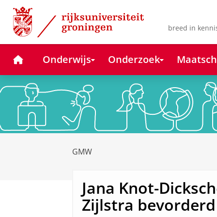
Skip
Skip
to
to
Content
Navigation
breed in kenni
Home
Onderwijs
Onderzoek
Maatsch
GMW
Jana Knot-Dicksch
Zijlstra bevorderd