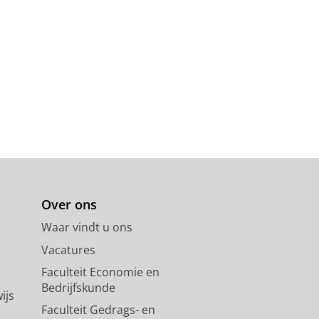
Over ons
Waar vindt u ons
Vacatures
Faculteit Economie en
Bedrijfskunde
ijs
Faculteit Gedrags- en