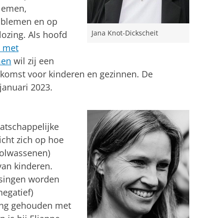
blemen,
oblemen en op
Jana Knot-Dickscheit
ozing. Als hoofd
n met
men
wil zij een
ekomst voor kinderen en gezinnen. De
anuari 2023.
atschappelijke
icht zich op hoe
volwassenen)
van kinderen.
ssingen worden
egatief)
ning gehouden met