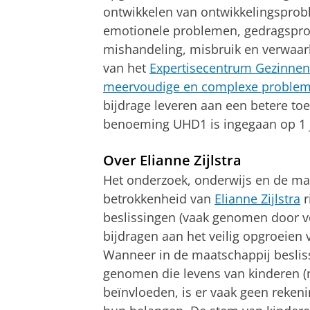
ontwikkelen van ontwikkelingspro
emotionele problemen, gedragspr
mishandeling, misbruik en verwaarl
van het
Expertisecentrum Gezinne
meervoudige en complexe proble
bijdrage leveren aan een betere to
benoeming UHD1 is ingegaan op 1 j
Over Elianne Zijlstra
Het onderzoek, onderwijs en de ma
betrokkenheid van
Elianne Zijlstra
r
beslissingen (vaak genomen door 
bijdragen aan het veilig opgroeien 
Wanneer in de maatschappij besli
genomen die levens van kinderen (n
beïnvloeden, is er vaak geen reke