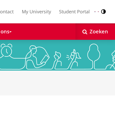
ontact
My University
Student Portal
Contr
Nederlands
English
 ons
Zoeken