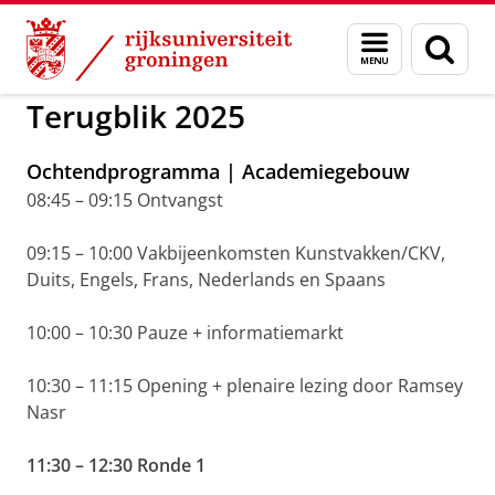
Skip
Skip
to
to
GMW
Dag van Taal, Kunsten en Cultuur
Menu
Zoek
Content
Navigation
en
zoeken
Terugblik 2025
Ochtendprogramma | Academiegebouw
08:45 – 09:15 Ontvangst
09:15 – 10:00 Vakbijeenkomsten Kunstvakken/CKV,
Duits, Engels, Frans, Nederlands en Spaans
10:00 – 10:30 Pauze + informatiemarkt
10:30 – 11:15 Opening + plenaire lezing door Ramsey
Nasr
11:30 – 12:30 Ronde 1