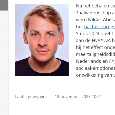
Na het behalen v
Taalwetenschap aa
werd
Niklas Abel
a
het
bachelorprog
Sinds 2024 doet 
aan de HvA/UvA b
hij het effect ond
meertaligheidsdid
Nederlands en Eng
sociaal-emotionee
ontwikkeling van 
Laatst gewijzigd:
18 november 2025 10:01