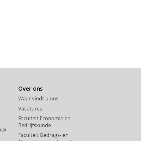
Over ons
Waar vindt u ons
Vacatures
Faculteit Economie en
Bedrijfskunde
ijs
Faculteit Gedrags- en