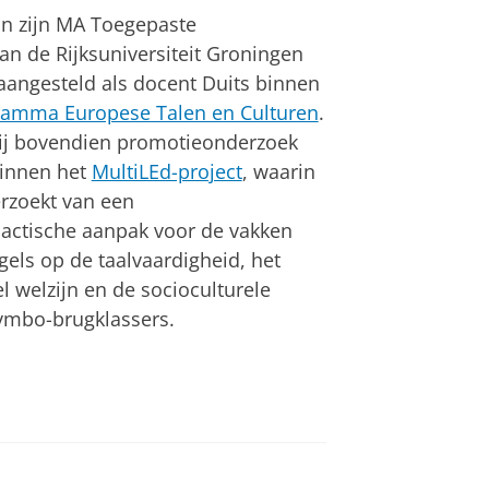
an zijn MA Toegepaste
n de Rijksuniversiteit Groningen
angesteld als docent Duits binnen
ramma Europese Talen en Culturen
.
hij bovendien promotieonderzoek
innen het
MultiLEd-project
, waarin
erzoekt van een
actische aanpak voor de vakken
els op de taalvaardigheid, het
l welzijn en de socioculturele
vmbo-brugklassers.