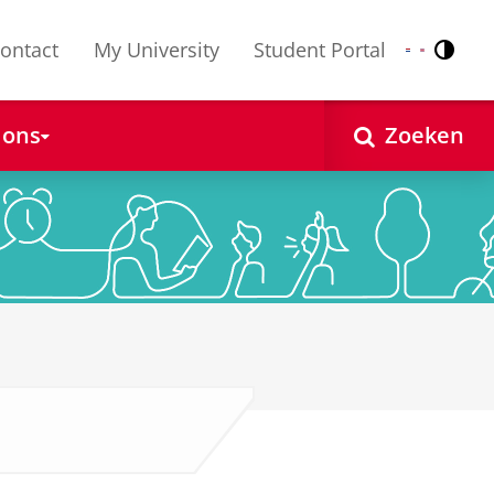
ontact
My University
Student Portal
Contr
Nederlands
English
 ons
Zoeken