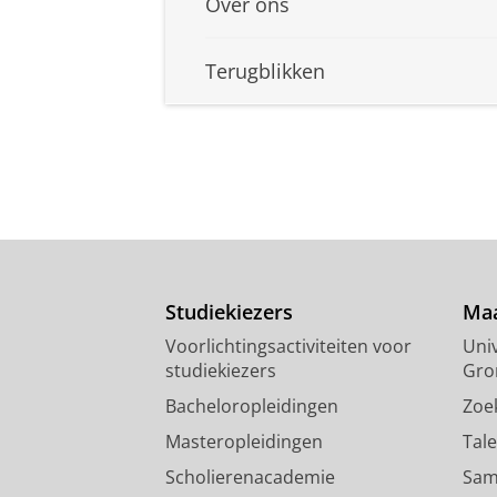
Over ons
Terugblikken
Studiekiezers
Maa
Voorlichtingsactiviteiten voor
Univ
studiekiezers
Gro
Bacheloropleidingen
Zoe
Masteropleidingen
Tal
Scholierenacademie
Sam