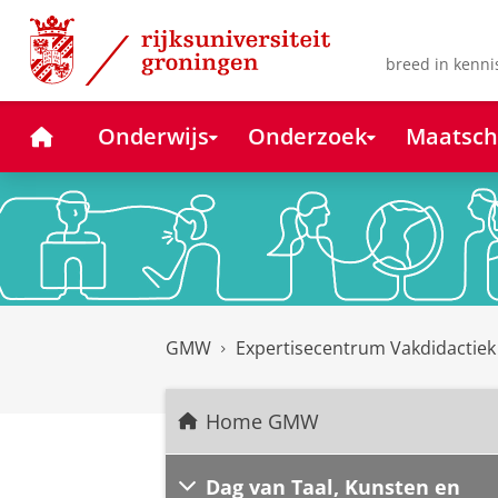
Skip
Skip
to
to
Content
Navigation
breed in kenni
Home
Onderwijs
Onderzoek
Maatsch
GMW
Expertisecentrum Vakdidactie
Home GMW
Dag van Taal, Kunsten en