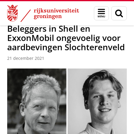
Skip
Skip
Over ons
News / FEB
Menu
Zoek
to
to
en
Content
Navigation
zoeken
Beleggers in Shell en
ExxonMobil ongevoelig voor
aardbevingen Slochterenveld
21 december 2021