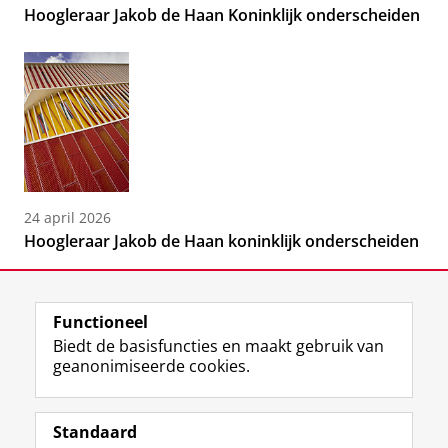
Hoogleraar Jakob de Haan Koninklijk onderscheiden
24 april 2026
Hoogleraar Jakob de Haan koninklijk onderscheiden
Functioneel
Biedt de basisfuncties en maakt gebruik van
geanonimiseerde cookies.
F
L
R
I
Y
Volg de RUG
a
i
S
n
o
Standaard
c
n
S
s
u