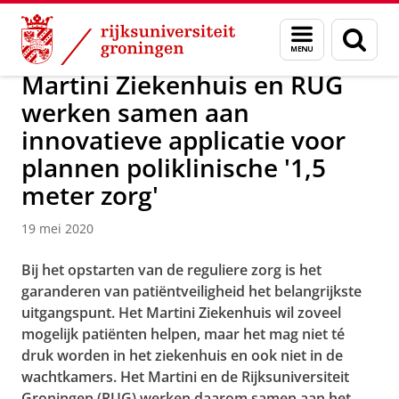
Skip
Skip
Over ons
News / FEB
Menu
Zoek
to
to
en
Content
Navigation
zoeken
Martini Ziekenhuis en RUG
werken samen aan
innovatieve applicatie voor
plannen poliklinische '1,5
meter zorg'
19 mei 2020
Bij het opstarten van de reguliere zorg is het
garanderen van patiëntveiligheid het belangrijkste
uitgangspunt. Het Martini Ziekenhuis wil zoveel
mogelijk patiënten helpen, maar het mag niet té
druk worden in het ziekenhuis en ook niet in de
wachtkamers. Het Martini en de Rijksuniversiteit
Groningen (RUG) werken daarom samen aan het