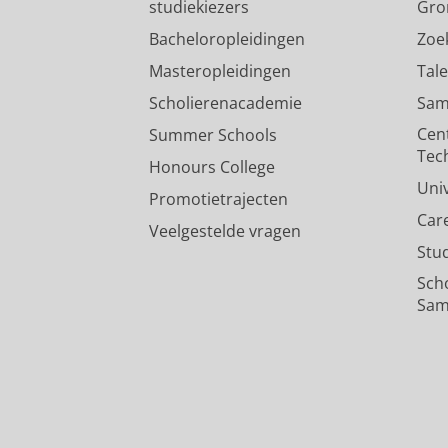
studiekiezers
Gro
Bacheloropleidingen
Zoe
Masteropleidingen
Tal
Scholierenacademie
Sam
Cen
Summer Schools
Tec
Honours College
Uni
Promotietrajecten
Car
Veelgestelde vragen
Stu
Sch
Sam