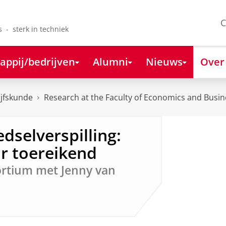
C
s - sterk in techniek
appij/bedrijven
Alumni
Nieuws
Over
ijfskunde
Research at the Faculty of Economics and Busin
edselverspilling:
r toereikend
rtium met Jenny van