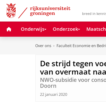
Skip
Skip
to
to
Content
Navigation
breed in kenni
Home
Onderwijs
Onderzoek
Maatsch
Over ons
Faculteit Economie en Bedr
De strijd tegen vo
van overmaat naa
NWO-subsidie voor conso
Doorn
22 januari 2020