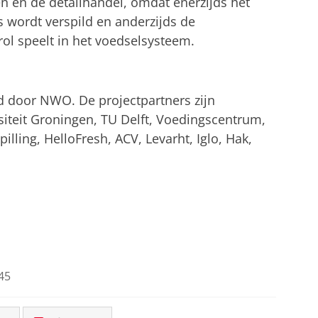
n en de detailhandel, omdat enerzijds het
 wordt verspild en anderzijds de
rol speelt in het voedselsysteem.
d door NWO. De projectpartners zijn
siteit Groningen, TU Delft, Voedingscentrum,
lling, HelloFresh, ACV, Levarht, Iglo, Hak,
45