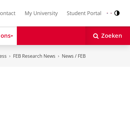
ontact
My University
Student Portal
Contr
Nederlands
English
 ons
Zoeken
ess
FEB Research News
News / FEB