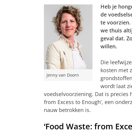
Heb je honger
de voedselse
te voorzien.
we thuis alt
geval dat. Z
willen.
Die leefwijz
kosten met z
Jenny van Doorn
grondstoffen
wordt laat z
voedselvoorziening. Dat is precies 
from Excess to Enough’, een onder
nauw betrokken is.
‘Food Waste: from Exce