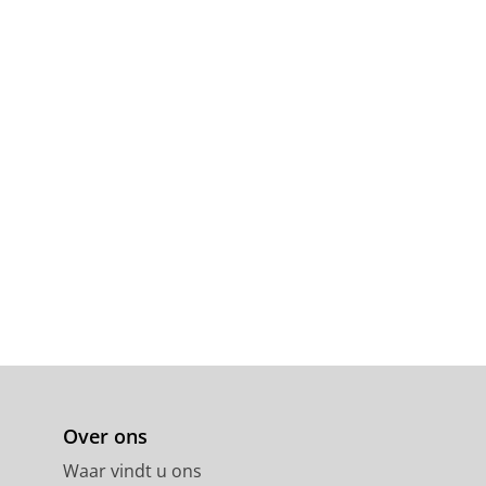
Over ons
Waar vindt u ons