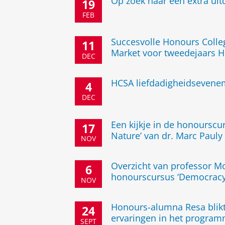
Op zoek naar een extra ui
19
FEB
Succesvolle Honours Coll
11
Market voor tweedejaars 
DEC
HCSA liefdadigheidsevene
4
DEC
Een kijkje in de honourscu
17
Nature’ van dr. Marc Pauly
NOV
Overzicht van professor Mo
6
honourscursus ‘Democracy
NOV
Honours-alumna Resa blikt
24
ervaringen in het progra
SEPT