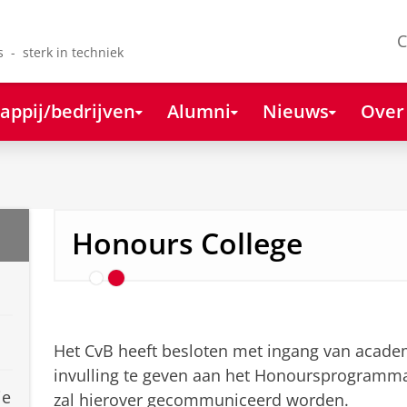
C
s - sterk in techniek
appij/bedrijven
Alumni
Nieuws
Over
Contact en Praktische In
Honours College
Het CvB heeft besloten met ingang van acade
invulling te geven aan het Honoursprogramma
ie
zal hierover gecommuniceerd worden.