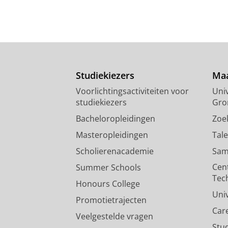
Studiekiezers
Maa
Voorlichtingsactiviteiten voor
Univ
studiekiezers
Gro
Bacheloropleidingen
Zoe
Masteropleidingen
Tal
Scholierenacademie
Sam
Cen
Summer Schools
Tec
Honours College
Uni
Promotietrajecten
Car
Veelgestelde vragen
Stu