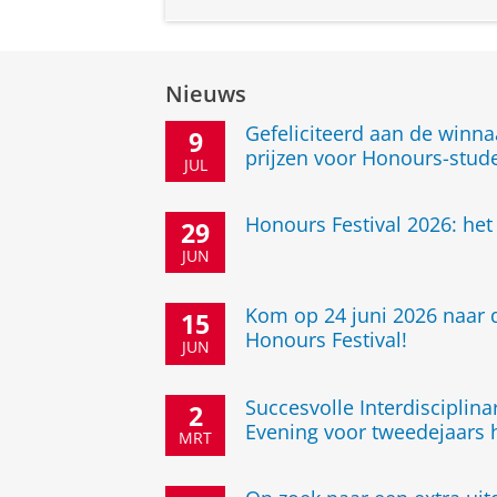
Nieuws
Gefeliciteerd aan de winn
9
prijzen voor Honours-stud
JUL
Honours Festival 2026: he
29
JUN
Kom op 24 juni 2026 naar d
15
Honours Festival!
JUN
Succesvolle Interdisciplina
2
Evening voor tweedejaars
MRT