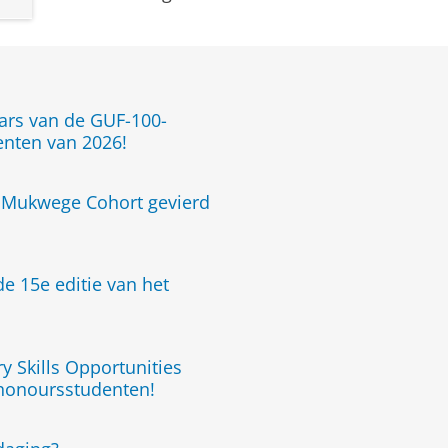
aars van de GUF-100-
enten van 2026!
t Mukwege Cohort gevierd
e 15e editie van het
ry Skills Opportunities
 honoursstudenten!