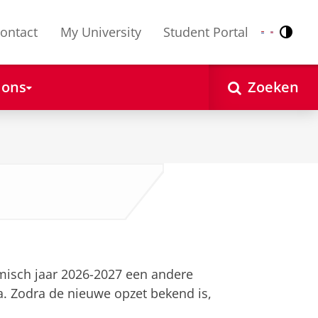
ontact
My University
Student Portal
Contr
Nederlands
English
 ons
Zoeken
formatie
misch jaar 2026-2027 een andere
. Zodra de nieuwe opzet bekend is,