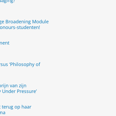
tdaging?
ege Broadening Module
Honours-studenten!
ment
rsus ‘Philosophy of
rijn van zijn
 Under Pressure’
 terug op haar
mma