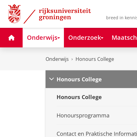
Skip
Skip
to
to
Content
Navigation
breed in kenni
Home
Onderwijs
Onderzoek
Maatsch
Onderwijs
Honours College
Honours College
Honours College
Honoursprogramma
Contact en Praktische Informat