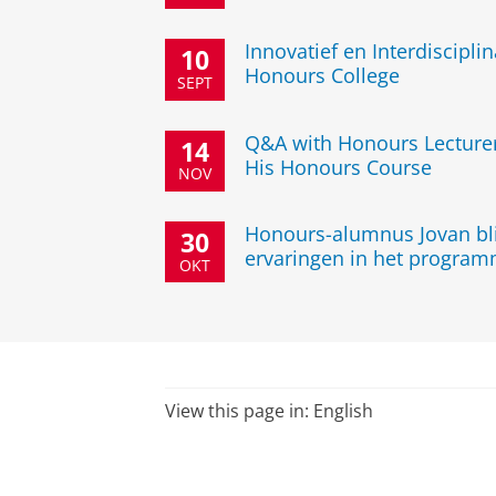
Innovatief en Interdiscipli
10
Honours College
SEPT
Q&A with Honours Lecturer
14
His Honours Course
NOV
Honours-alumnus Jovan bli
30
ervaringen in het progra
OKT
View this page in:
English