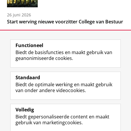
26 juni 2026
Start werving nieuwe voorzitter College van Bestuur
Functioneel
Biedt de basisfuncties en maakt gebruik van
geanonimiseerde cookies.
F
L
R
I
Y
Volg de RUG
a
i
S
n
o
Standaard
c
n
S
s
u
Biedt de optimale werking en maakt gebruik
e
k
-
t
T
Studiekiezers
van onder andere videocookies.
b
e
f
a
u
Maatschappij/bedrijven
o
d
e
g
b
o
I
e
r
e
Alumni
k
n
d
a
-
Volledig
p
-
R
m
k
Biedt gepersonaliseerde content en maakt
Over ons
a
p
i
-
a
gebruik van marketingcookies.
g
a
j
a
n