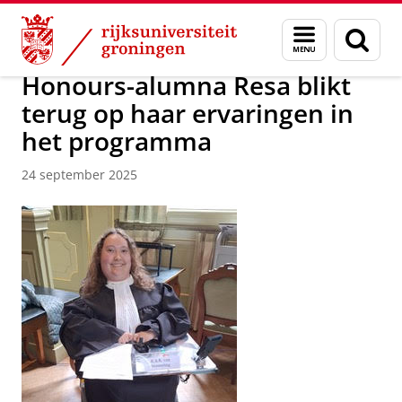
Skip
Skip
Onderwijs
Honours College
Menu
Zoek
to
to
en
Content
Navigation
zoeken
Honours-alumna Resa blikt
terug op haar ervaringen in
het programma
24 september 2025