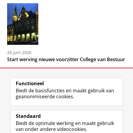
26 juni 2026
Start werving nieuwe voorzitter College van Bestuur
Functioneel
Biedt de basisfuncties en maakt gebruik van
geanonimiseerde cookies.
F
L
R
I
Y
Volg de RUG
a
i
S
n
o
Standaard
c
n
S
s
u
Biedt de optimale werking en maakt gebruik
e
k
-
t
T
Studiekiezers
van onder andere videocookies.
b
e
f
a
u