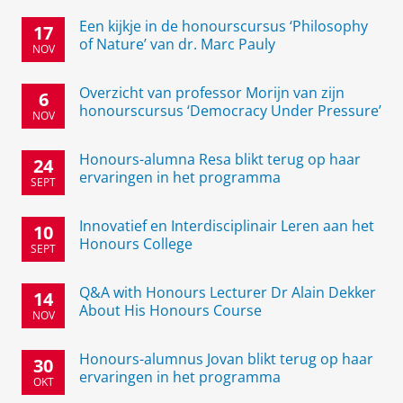
Een kijkje in de honourscursus ‘Philosophy
17
of Nature’ van dr. Marc Pauly
NOV
Overzicht van professor Morijn van zijn
6
honourscursus ‘Democracy Under Pressure’
NOV
Honours-alumna Resa blikt terug op haar
24
ervaringen in het programma
SEPT
Innovatief en Interdisciplinair Leren aan het
10
Honours College
SEPT
Q&A with Honours Lecturer Dr Alain Dekker
14
About His Honours Course
NOV
Honours-alumnus Jovan blikt terug op haar
30
ervaringen in het programma
OKT