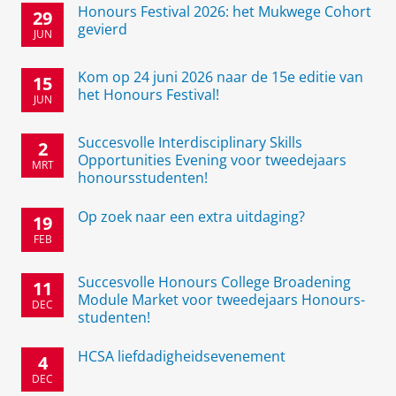
Honours Festival 2026: het Mukwege Cohort
29
gevierd
JUN
Kom op 24 juni 2026 naar de 15e editie van
15
het Honours Festival!
JUN
Succesvolle Interdisciplinary Skills
2
Opportunities Evening voor tweedejaars
MRT
honoursstudenten!
Op zoek naar een extra uitdaging?
19
FEB
Succesvolle Honours College Broadening
11
Module Market voor tweedejaars Honours-
DEC
studenten!
HCSA liefdadigheidsevenement
4
DEC