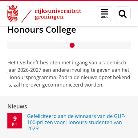
Skip
Skip
Onderwijs
Honours College
Menu
Zoek
to
to
en
Content
Navigation
zoeken
Honours College
Contact en Praktische Informatie
Het CvB heeft besloten met ingang van academisch
jaar 2026-2027 een andere invulling te geven aan het
Honoursprogramma. Zodra de nieuwe opzet bekend
is, zal hierover gecommuniceerd worden.
Nieuws
Gefeliciteerd aan de winnaars van de GUF-
9
100-prijzen voor Honours-studenten van
JUL
2026!