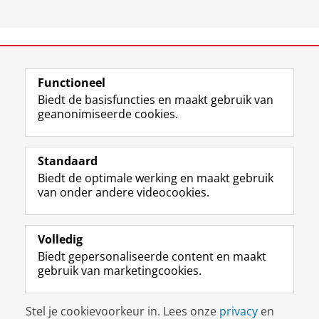
View this page in:
English
Functioneel
Biedt de basisfuncties en maakt gebruik van
geanonimiseerde cookies.
F
L
R
I
Y
Volg de RUG
a
i
S
n
o
Standaard
c
n
S
s
u
Biedt de optimale werking en maakt gebruik
e
k
-
t
T
Studiekiezers
van onder andere videocookies.
b
e
f
a
u
Maatschappij/bedrijven
o
d
e
g
b
o
I
e
r
e
Alumni
k
n
d
a
-
Volledig
p
-
R
m
k
Biedt gepersonaliseerde content en maakt
Over ons
a
p
i
-
a
gebruik van marketingcookies.
g
a
j
a
n
i
g
k
c
a
Disclaimer & Copyright
Privacy
Cookies
n
i
s
c
a
Stel je cookievoorkeur in. Lees onze
privacy
en