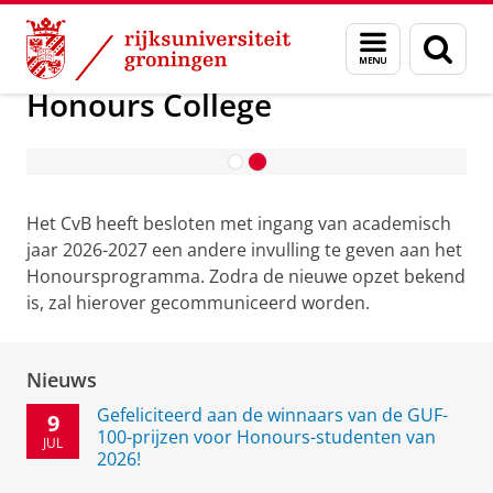
Skip
Skip
Onderwijs
Honours College
Menu
Zoek
to
to
en
Content
Navigation
zoeken
Honours College
Contact en Praktische Informatie
Het CvB heeft besloten met ingang van academisch
jaar 2026-2027 een andere invulling te geven aan het
Honoursprogramma. Zodra de nieuwe opzet bekend
is, zal hierover gecommuniceerd worden.
Nieuws
Gefeliciteerd aan de winnaars van de GUF-
9
100-prijzen voor Honours-studenten van
JUL
2026!