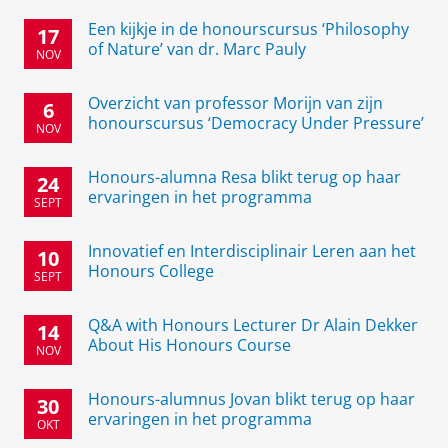
Een kijkje in de honourscursus ‘Philosophy
17
of Nature’ van dr. Marc Pauly
NOV
Overzicht van professor Morijn van zijn
6
honourscursus ‘Democracy Under Pressure’
NOV
Honours-alumna Resa blikt terug op haar
24
ervaringen in het programma
SEPT
Innovatief en Interdisciplinair Leren aan het
10
Honours College
SEPT
Q&A with Honours Lecturer Dr Alain Dekker
14
About His Honours Course
NOV
Honours-alumnus Jovan blikt terug op haar
30
ervaringen in het programma
OKT