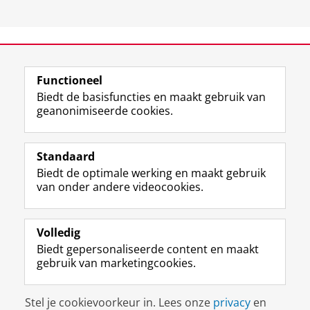
View this page in:
English
Functioneel
Biedt de basisfuncties en maakt gebruik van
geanonimiseerde cookies.
F
L
R
I
Y
Volg de RUG
a
i
S
n
o
Standaard
c
n
S
s
u
Biedt de optimale werking en maakt gebruik
e
k
-
t
T
Studiekiezers
van onder andere videocookies.
b
e
f
a
u
Maatschappij/bedrijven
o
d
e
g
b
o
I
e
r
e
Alumni
k
n
d
a
-
Volledig
p
-
R
m
k
Biedt gepersonaliseerde content en maakt
Over ons
a
p
i
-
a
gebruik van marketingcookies.
g
a
j
a
n
i
g
k
c
a
Disclaimer & Copyright
Privacy
Cookies
n
i
s
c
a
Stel je cookievoorkeur in. Lees onze
privacy
en