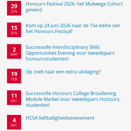
Honours Festival 2026: het Mukwege Cohort
29
gevierd
JUN
Kom op 24 juni 2026 naar de 15e editie van
15
het Honours Festival!
JUN
Succesvolle Interdisciplinary Skills
2
Opportunities Evening voor tweedejaars
MRT
honoursstudenten!
Op zoek naar een extra uitdaging?
19
FEB
Succesvolle Honours College Broadening
11
Module Market voor tweedejaars Honours-
DEC
studenten!
HCSA liefdadigheidsevenement
4
DEC