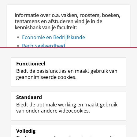
Informatie over o.a. vakken, roosters, boeken,
tentamens en afstuderen vind je in de
kennisbank van je faculteit:
Economie en Bedrijfskunde
Rechtsgeleerdheid
Ruimtelijke Wetenschappen
Functioneel
Biedt de basisfuncties en maakt gebruik van
geanonimiseerde cookies.
F
L
R
I
Y
Volg de RUG
a
i
S
n
o
Standaard
c
n
S
s
u
Biedt de optimale werking en maakt gebruik
e
k
-
t
T
Studiekiezers
van onder andere videocookies.
b
e
f
a
u
Maatschappij/bedrijven
o
d
e
g
b
o
I
e
r
e
Alumni
k
n
d
a
-
Volledig
p
-
R
m
k