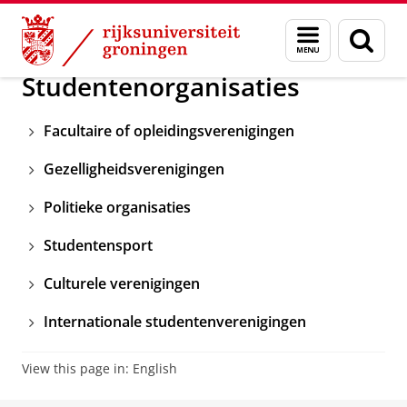
Skip
Skip
Onderwijs
Veelgestelde vragen
Naast je studie
Menu
Zoek
to
to
en
Content
Navigation
zoeken
Studentenorganisaties
Facultaire of opleidingsverenigingen
Gezelligheidsverenigingen
Politieke organisaties
Studentensport
Culturele verenigingen
Internationale studentenverenigingen
View this page in:
English