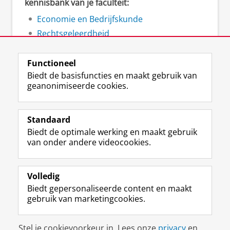
kennisbank van je faculteit:
Economie en Bedrijfskunde
Rechtsgeleerdheid
Ruimtelijke Wetenschappen
Functioneel
Biedt de basisfuncties en maakt gebruik van
geanonimiseerde cookies.
F
L
R
I
Y
Volg de RUG
a
i
S
n
o
Standaard
c
n
S
s
u
Biedt de optimale werking en maakt gebruik
e
k
-
t
T
Studiekiezers
van onder andere videocookies.
b
e
f
a
u
Maatschappij/bedrijven
o
d
e
g
b
o
I
e
r
e
Alumni
k
n
d
a
-
Volledig
p
-
R
m
k
Biedt gepersonaliseerde content en maakt
Over ons
a
p
i
-
a
gebruik van marketingcookies.
g
a
j
a
n
i
g
k
c
a
Disclaimer & Copyright
Privacy
Cookies
n
i
s
c
a
Stel je cookievoorkeur in. Lees onze
privacy
en