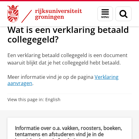
Skip
Skip
Onderwijs
Aanvragen verklaringen (student)
Menu
Zoek
to
to
en
Content
Navigation
zoeken
Wat is een verklaring betaald
collegegeld?
Een verklaring betaald collegegeld is een document
waaruit blijkt dat je het collegegeld hebt betaald.
Meer informatie vind je op de pagina
Verklaring
aanvragen
.
View this page in:
English
Informatie over o.a. vakken, roosters, boeken,
tentamens en afstuderen vind je in de