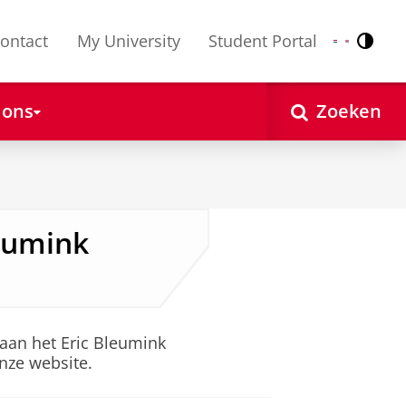
ontact
My University
Student Portal
Contr
Nederlands
English
 ons
Zoeken
leumink
 aan het Eric Bleumink
nze website.