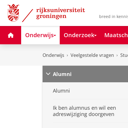
Skip
Skip
to
to
Content
Navigation
breed in kenni
Home
Onderwijs
Onderzoek
Maatsch
Onderwijs
Veelgestelde vragen
Stu
Alumni
Alumni
Ik ben alumnus en wil een
adreswijziging doorgeven