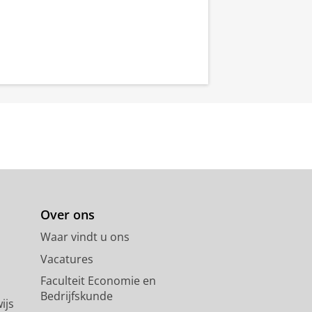
Over ons
Waar vindt u ons
Vacatures
Faculteit Economie en
Bedrijfskunde
ijs