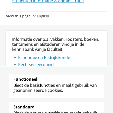
Studenten Informatie & Administratie
.
View this page in:
English
Informatie over o.a. vakken, roosters, boeken,
tentamens en afstuderen vind je in de
kennisbank van je faculteit:
Economie en Bedrijfskunde
Rechtsgeleerdheid
Ruimtelijke Wetenschappen
Functioneel
Biedt de basisfuncties en maakt gebruik van
geanonimiseerde cookies.
F
L
R
I
Y
Volg de RUG
a
i
S
n
o
Standaard
c
n
S
s
u