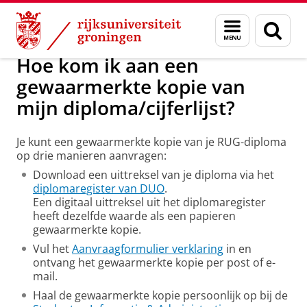
Skip
Skip
Onderwijs
Alumni
Menu
Zoek
to
to
en
Content
Navigation
zoeken
Hoe kom ik aan een
gewaarmerkte kopie van
mijn diploma/cijferlijst?
Je kunt een gewaarmerkte kopie van je RUG-diploma
op drie manieren aanvragen:
Download een uittreksel van je diploma via het
diplomaregister van DUO
.
Een digitaal uittreksel uit het diplomaregister
heeft dezelfde waarde als een papieren
gewaarmerkte kopie.
Vul het
Aanvraagformulier verklaring
in en
ontvang het gewaarmerkte kopie per post of e-
mail.
Haal de gewaarmerkte kopie persoonlijk op bij de