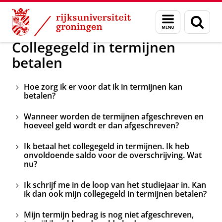
Skip
Skip
In één keer betalen of in termijne
Menu
Zoek
to
to
en
Content
Navigation
zoeken
Collegegeld in termijnen
betalen
Hoe zorg ik er voor dat ik in termijnen kan
betalen?
Wanneer worden de termijnen afgeschreven en
hoeveel geld wordt er dan afgeschreven?
Ik betaal het collegegeld in termijnen. Ik heb
onvoldoende saldo voor de overschrijving. Wat
nu?
Ik schrijf me in de loop van het studiejaar in. Kan
ik dan ook mijn collegegeld in termijnen betalen?
Mijn termijn bedrag is nog niet afgeschreven,