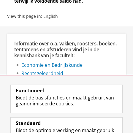
terwijl ik voldoende saldo had.
View this page in:
English
Informatie over o.a. vakken, roosters, boeken,
tentamens en afstuderen vind je in de
kennisbank van je faculteit:
Economie en Bedrijfskunde
Rechtsgeleerdheid
Ruimtelijke Wetenschappen
Functioneel
Biedt de basisfuncties en maakt gebruik van
geanonimiseerde cookies.
F
L
R
I
Y
Volg de RUG
a
i
S
n
o
Standaard
c
n
S
s
u
Biedt de optimale werking en maakt gebruik
e
k
-
t
T
Studiekiezers