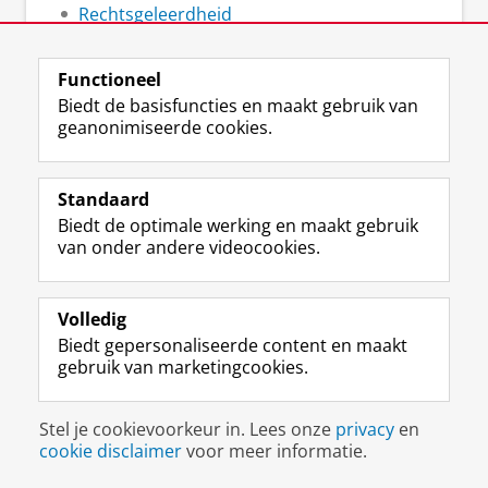
Rechtsgeleerdheid
Ruimtelijke Wetenschappen
Functioneel
Biedt de basisfuncties en maakt gebruik van
geanonimiseerde cookies.
F
L
R
I
Y
Volg de RUG
a
i
S
n
o
Standaard
c
n
S
s
u
Biedt de optimale werking en maakt gebruik
e
k
-
t
T
Studiekiezers
van onder andere videocookies.
b
e
f
a
u
Maatschappij/bedrijven
o
d
e
g
b
o
I
e
r
e
Alumni
k
n
d
a
-
Volledig
p
-
R
m
k
Biedt gepersonaliseerde content en maakt
Over ons
a
p
i
-
a
gebruik van marketingcookies.
g
a
j
a
n
i
g
k
c
a
Disclaimer & Copyright
Privacy
Cookies
n
i
s
c
a
Stel je cookievoorkeur in. Lees onze
privacy
en
Inloggen
a
n
u
o
l
cookie disclaimer
voor meer informatie.
R
a
n
u
R