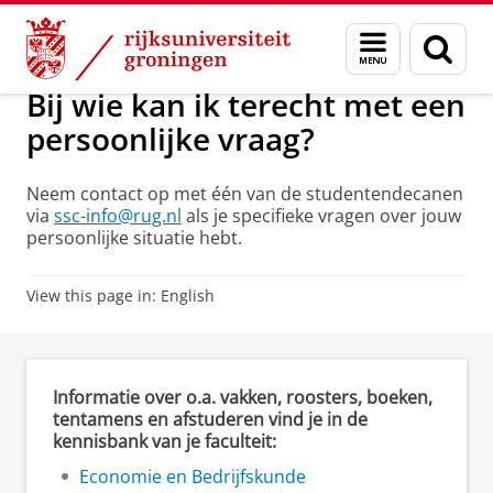
Skip
Skip
Onderwijs
Studiefinanciering (DUO)
Menu
Zoek
to
to
en
Content
Navigation
zoeken
Bij wie kan ik terecht met een
persoonlijke vraag?
Neem contact op met één van de studentendecanen
via
ssc-info@rug.nl
als je specifieke vragen over jouw
persoonlijke situatie hebt.
View this page in:
English
Informatie over o.a. vakken, roosters, boeken,
tentamens en afstuderen vind je in de
kennisbank van je faculteit:
Economie en Bedrijfskunde