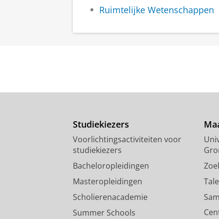
Ruimtelijke Wetenschappen
Studiekiezers
Maa
Voorlichtingsactiviteiten voor
Univ
studiekiezers
Gro
Bacheloropleidingen
Zoe
Masteropleidingen
Tal
Scholierenacademie
Sam
Cen
Summer Schools