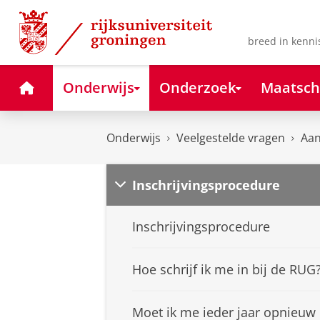
Skip
Skip
to
to
Content
Navigation
breed in kenni
Home
Onderwijs
Onderzoek
Maatsch
Onderwijs
Veelgestelde vragen
Aan
Inschrijvingsprocedure
Inschrijvingsprocedure
Hoe schrijf ik me in bij de RUG
Moet ik me ieder jaar opnieuw