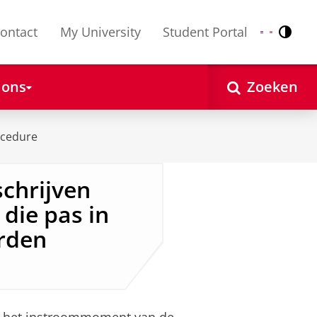
ontact
My University
Student Portal
Contr
Nederlands
English
 ons
Zoeken
ocedure
chrijven
 die pas in
orden