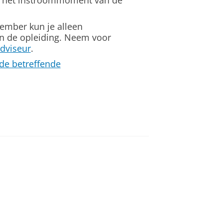
an het instroommoment van de
ember kun je alleen
 de opleiding. Neem voor
dviseur
.
e betreffende