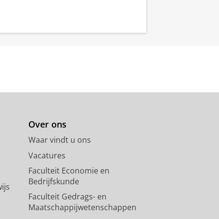
Over ons
Waar vindt u ons
Vacatures
Faculteit Economie en
Bedrijfskunde
ijs
Faculteit Gedrags- en
Maatschappijwetenschappen