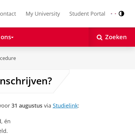
ontact
My University
Student Portal
Contr
Nederlands
English
 ons
Zoeken
ocedure
nschrijven?
 voor
31 augustus
via
Studielink
:
d, én
eld.