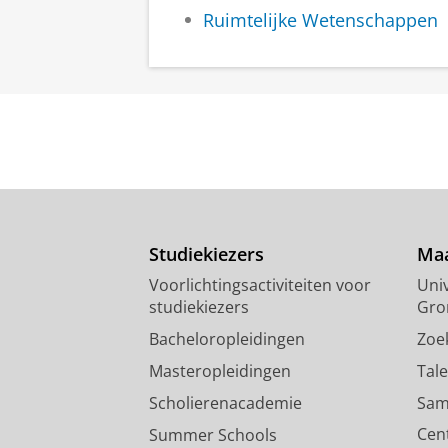
Ruimtelijke Wetenschappen
Studiekiezers
Maa
Voorlichtingsactiviteiten voor
Univ
studiekiezers
Gro
Bacheloropleidingen
Zoe
Masteropleidingen
Tal
Scholierenacademie
Sam
Cen
Summer Schools