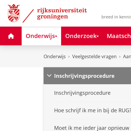
Skip
Skip
to
to
Content
Navigation
breed in kenni
Home
Onderwijs
Onderzoek
Maatsch
Onderwijs
Veelgestelde vragen
Aan
Inschrijvingsprocedure
Inschrijvingsprocedure
Hoe schrijf ik me in bij de RUG
Moet ik me ieder jaar opnieuw