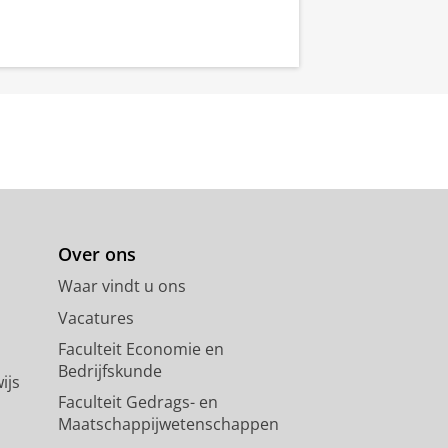
Over ons
Waar vindt u ons
Vacatures
Faculteit Economie en
Bedrijfskunde
ijs
Faculteit Gedrags- en
Maatschappijwetenschappen