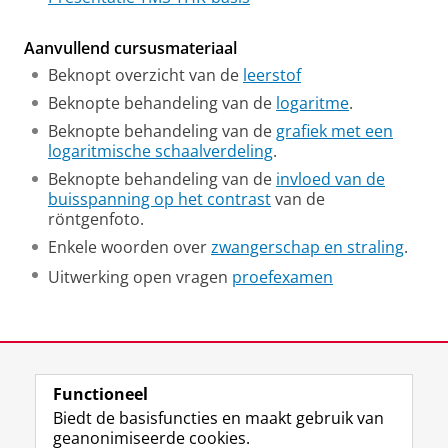
Aanvullend cursusmateriaal
Beknopt overzicht van de
leerstof
Beknopte behandeling van de
logaritme
.
Beknopte behandeling van de
grafiek met een
logaritmische schaalverdeling
.
Beknopte behandeling van de
invloed van de
buisspanning op het contrast
van de
röntgenfoto.
Enkele woorden over
zwangerschap en straling
.
Uitwerking open vragen
proefexamen
Laatst gewijzigd:
23 april 2026 11:09
Functioneel
View this page in:
English
Biedt de basisfuncties en maakt gebruik van
geanonimiseerde cookies.