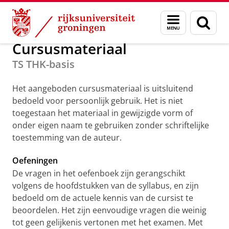
Skip
Skip
Onderwijs
Stralingsbescherming
Menu
Zoek
to
to
en
Content
Navigation
zoeken
Cursusmateriaal
TS THK-basis
Het aangeboden cursusmateriaal is uitsluitend
bedoeld voor persoonlijk gebruik. Het is niet
toegestaan het materiaal in gewijzigde vorm of
onder eigen naam te gebruiken zonder schriftelijke
toestemming van de auteur.
Oefeningen
De vragen in het oefenboek zijn gerangschikt
volgens de hoofdstukken van de syllabus, en zijn
bedoeld om de actuele kennis van de cursist te
beoordelen. Het zijn eenvoudige vragen die weinig
tot geen gelijkenis vertonen met het examen. Met