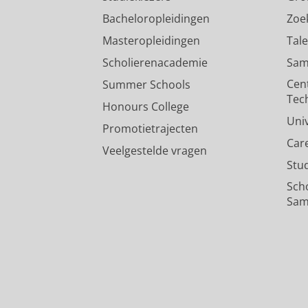
Bacheloropleidingen
Zoe
Masteropleidingen
Tal
Scholierenacademie
Sam
Cen
Summer Schools
Tec
Honours College
Uni
Promotietrajecten
Car
Veelgestelde vragen
Stu
Sch
Sam