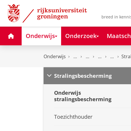
Skip
Skip
to
to
Content
Navigation
breed in kenni
Home
Onderwijs
Onderzoek
Maatsch
Onderwijs
Stra
Stralingsbescherming
Onderwijs
stralingsbescherming
Toezichthouder