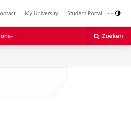
ontact
My University
Student Portal
Contr
Nederlands
English
 ons
Zoeken