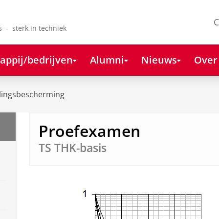
C
s - sterk in techniek
appij/bedrijven
Alumni
Nieuws
Over
lingsbescherming
Proefexamen
TS THK-basis