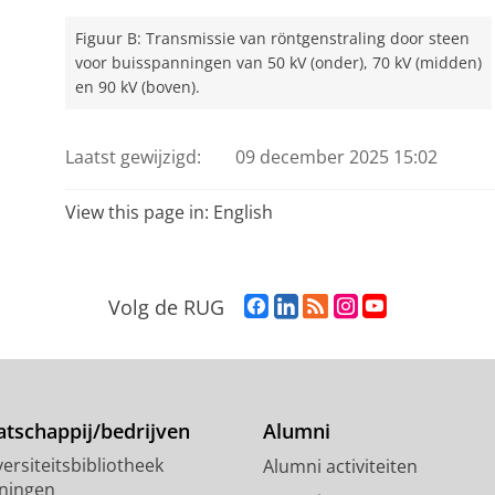
Figuur B: Transmissie van röntgenstraling door steen
voor buisspanningen van 50 kV (onder), 70 kV (midden)
en 90 kV (boven).
Laatst gewijzigd:
09 december 2025 15:02
View this page in:
English
F
L
R
I
Y
Volg de RUG
a
i
S
n
o
c
n
S
s
u
e
k
-
t
T
b
e
f
a
u
o
d
e
g
b
tschappij/bedrijven
Alumni
o
I
e
r
e
ersiteitsbibliotheek
Alumni activiteiten
k
n
d
a
-
ningen