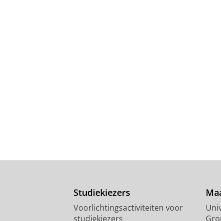
Studiekiezers
Maa
Voorlichtingsactiviteiten voor
Univ
studiekiezers
Gro