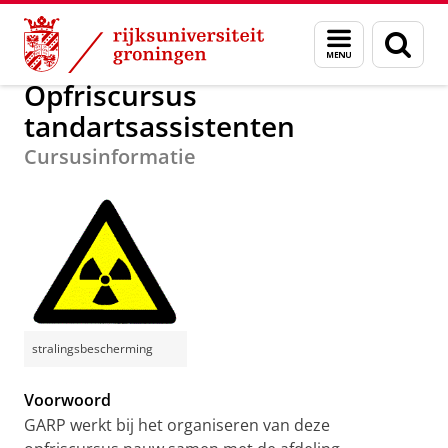
Skip
Skip
Onderwijs
Stralingsbescherming
Menu
Zoek
to
to
en
Content
Navigation
zoeken
Opfriscursus
tandartsassistenten
Cursusinformatie
stralingsbescherming
Voorwoord
GARP werkt bij het organiseren van deze