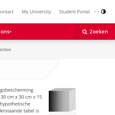
ontact
My University
Student Portal
Contr
Nederlands
English
 ons
Zoeken
ection
ingsbescherming
 30 cm x 30 cm x 15
 hypothetische
erstaande tabel is