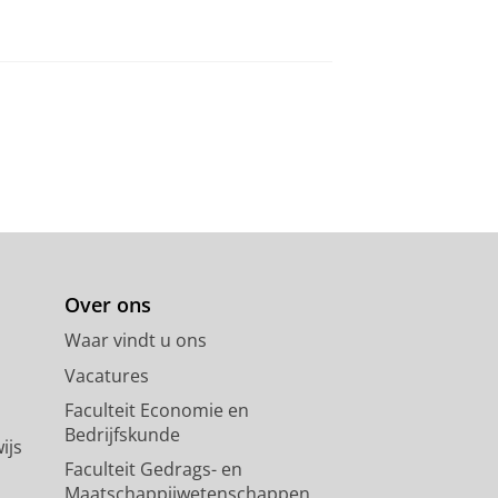
Over ons
Waar vindt u ons
Vacatures
Faculteit Economie en
Bedrijfskunde
ijs
Faculteit Gedrags- en
Maatschappijwetenschappen