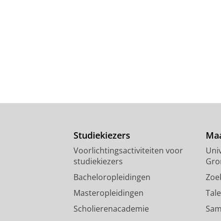
Studiekiezers
Maa
Voorlichtingsactiviteiten voor
Univ
studiekiezers
Gro
Bacheloropleidingen
Zoe
Masteropleidingen
Tal
Scholierenacademie
Sam