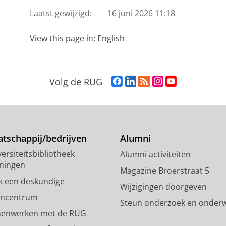
Laatst gewijzigd:
16 juni 2026 11:18
View this page in:
English
F
L
R
I
Y
Volg de RUG
a
i
S
n
o
c
n
S
s
u
e
k
-
t
T
b
e
f
a
u
o
d
e
g
b
tschappij/bedrijven
Alumni
o
I
e
r
e
ersiteitsbibliotheek
Alumni activiteiten
k
n
d
a
-
ningen
p
-
R
m
k
Magazine Broerstraat 5
a
p
i
-
a
k een deskundige
Wijzigingen doorgeven
g
a
j
a
n
encentrum
Steun onderzoek en onderw
i
g
k
c
a
enwerken met de RUG
n
i
s
c
a
a
n
u
o
l