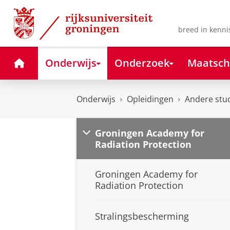
Skip
Skip
to
to
Content
Navigation
breed in kenni
Home
Onderwijs
Onderzoek
Maatsch
Onderwijs
Opleidingen
Andere stu
Groningen Academy for
Radiation Protection
Groningen Academy for
Radiation Protection
Stralingsbescherming