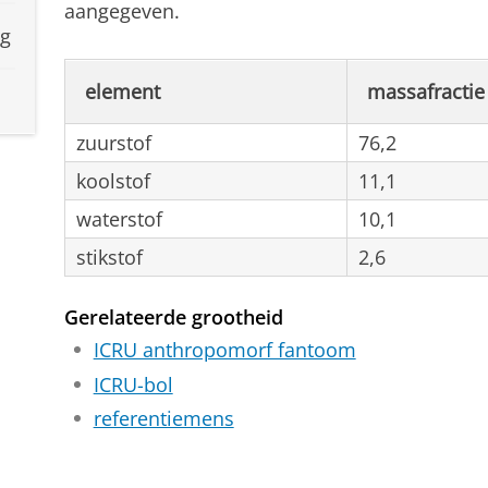
aangegeven.
ng
element
massafractie
zuurstof
76,2
koolstof
11,1
waterstof
10,1
stikstof
2,6
Gerelateerde grootheid
ICRU anthropomorf fantoom
ICRU-bol
referentiemens